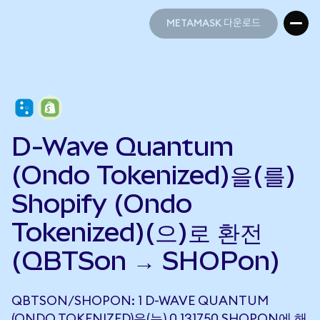
METAMASK 다운로드
METAMASK 다운로드
D-Wave Quantum
(Ondo Tokenized)을(를)
Shopify (Ondo
Tokenized)(으)로 환전
(QBTSon → SHOPon)
QBTSON/SHOPON: 1 D-WAVE QUANTUM
(ONDO TOKENIZED)은(는) 0.131750 SHOPON에 해