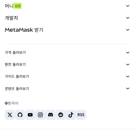
스왑
머니
신규
예측 시장
신규
매수
개발자
무기한 선물
신규
카드
문서 보기
MetaMask 받기
실물자산
mUSD
신규
대시보드
Transaction Shield
수익 창출
Smart Accounts Kit
에이전트 지갑
신규
가격 둘러보기
임베디드 지갑
Snaps
비트코인 가격
환전 둘러보기
MetaMask Connect
이더리움 가격
보상
신규
BTC를 USD로 환전
솔라나 가격
가이드 둘러보기
Snaps
보안
ETH를 USD로 환전
BTC 매수
시바이누 가격
USDT를 INR로 환전
콘텐츠 둘러보기
웹3 서비스
고객 지원
ETH 매수
페페 가격
비트코인 지갑
BTC를 USDT로 환전
SOL 매수
채용
테더 가격
솔라나 지갑
한국어
BTC를 INR로 환전
PEPE 매수
연락처
USDC 가격
최고의 암호화폐 카드
ETH를 USDT로 환전
USDT 매수
체인링크 가격
최고의 모바일 암호화폐 지갑
USDT를 PHP로 환전
USDC 매수
Polymarket이란?
BTC를 EUR로 환전