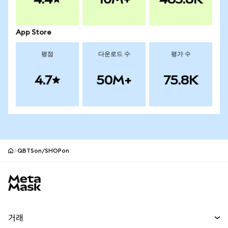
App Store
평점
다운로드 수
평가 수
4.7
50M+
75.8K
QBTSon/SHOPon
MetaMask 사이트 바닥글
거래