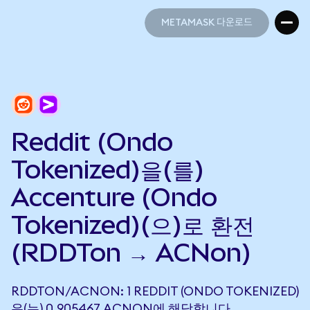
METAMASK 다운로드
METAMASK 다운로드
Reddit (Ondo
Tokenized)을(를)
Accenture (Ondo
Tokenized)(으)로 환전
(RDDTon → ACNon)
RDDTON/ACNON: 1 REDDIT (ONDO TOKENIZED)
은(는) 0.905467 ACNON에 해당합니다