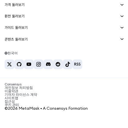
가격 둘러보기
임베디드 지갑
Snaps
비트코인 가격
환전 둘러보기
MetaMask Connect
이더리움 가격
보상
신규
BTC를 USD로 환전
솔라나 가격
가이드 둘러보기
Snaps
보안
ETH를 USD로 환전
BTC 매수
시바이누 가격
USDT를 INR로 환전
콘텐츠 둘러보기
웹3 서비스
고객 지원
ETH 매수
페페 가격
비트코인 지갑
BTC를 USDT로 환전
SOL 매수
채용
테더 가격
솔라나 지갑
한국어
BTC를 INR로 환전
PEPE 매수
연락처
USDC 가격
최고의 암호화폐 카드
ETH를 USDT로 환전
USDT 매수
체인링크 가격
최고의 모바일 암호화폐 지갑
USDT를 PHP로 환전
USDC 매수
Polymarket이란?
BTC를 EUR로 환전
SHIB 매수
Consensys
암호화폐 세금 뉴스
개인정보 처리방침
이용약관
BNB 매수
기여자 라이선스 계약
암호화폐 매수 방법
사이트맵
접근성
비트코인 매도 방법
쿠키 관리
©2026 MetaMask • A Consensys Formation