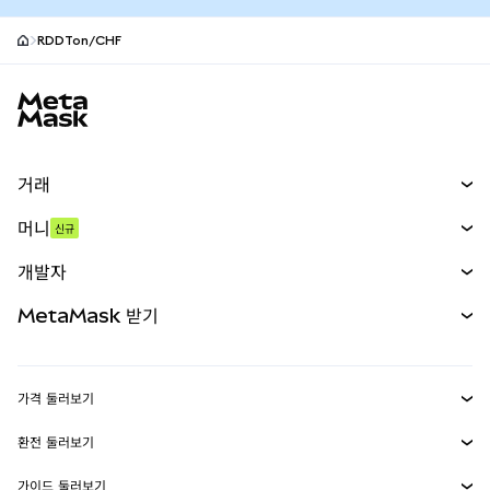
RDDTon/CHF
MetaMask 사이트 바닥글
거래
스왑
머니
신규
예측 시장
신규
매수
개발자
무기한 선물
신규
카드
문서 보기
MetaMask 받기
실물자산
mUSD
신규
대시보드
Transaction Shield
수익 창출
Smart Accounts Kit
에이전트 지갑
신규
가격 둘러보기
임베디드 지갑
Snaps
비트코인 가격
환전 둘러보기
MetaMask Connect
이더리움 가격
보상
신규
BTC를 USD로 환전
솔라나 가격
가이드 둘러보기