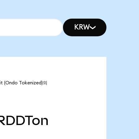
KRW
 (Ondo Tokenized)의
RDDTon