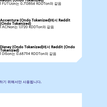
Reddit (Ondo Tokenized)
1 FUTUon는 0.713856 RDDTon와 같음
Accenture (Ondo Tokenized)에서 Reddit
(Ondo Tokenized)
1 ACNon는 1.1720 RDDTon와 같음
Disney (Ondo Tokenized)에서 Reddit (Ondo
Tokenized)
1 DISon는 0.687114 RDDTon와 같음
식별하기 위해서만 사용됩니다.