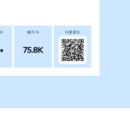
 수
평가 수
다운로드
+
75.8K