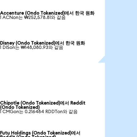
Accenture (Ondo Tokenized)에서 한국 원화
1 ACNon는 ₩252,578.81와 같음
Disney (Ondo Tokenized)에서 한국 원화
1 DISon는 ₩148,080.93와 같음
Chipotle (Ondo Tokenized)에서 Reddit
(Ondo Tokenized)
1 CMGon는 0.216484 RDDTon와 같음
Futu Holdings (Ondo Tokenized)에서