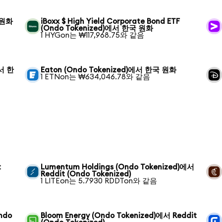
 원화
iBoxx $ High Yield Corporate Bond ETF
(Ondo Tokenized)에서 한국 원화
1 HYGon는 ₩117,968.75와 같음
에서 한
Eaton (Ondo Tokenized)에서 한국 원화
1 ETNon는 ₩634,046.78와 같음
t
Lumentum Holdings (Ondo Tokenized)에서
Reddit (Ondo Tokenized)
1 LITEon는 5.7930 RDDTon와 같음
ndo
Bloom Energy (Ondo Tokenized)에서 Reddit