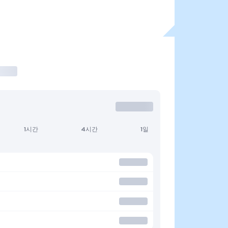
1시간
4시간
1일