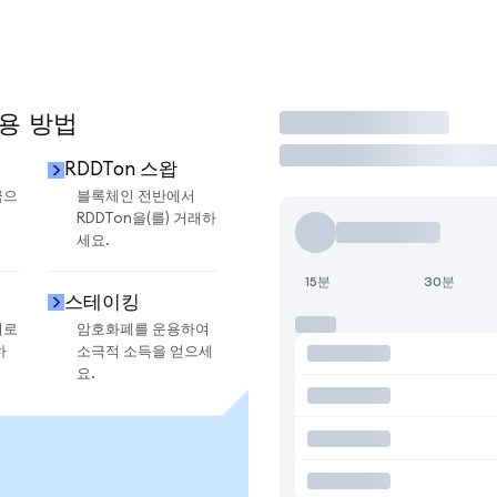
사용 방법
거래
RDDTon 스왑
금으
블록체인 전반에서
RDDTon을(를) 거래하
세요.
15분
30분
스테이킹
지로
암호화폐를 운용하여
하
소극적 소득을 얻으세
요.