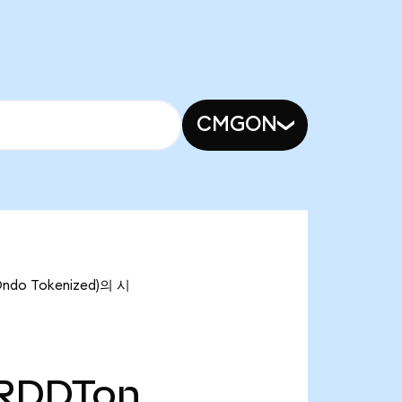
CMGON
ndo Tokenized)의 시
RDDTon