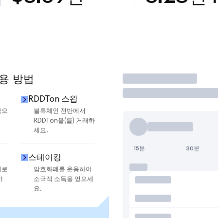
사용 방법
거래
RDDTon 스왑
금으
블록체인 전반에서
RDDTon을(를) 거래하
세요.
15분
30분
스테이킹
지로
암호화폐를 운용하여
하
소극적 소득을 얻으세
요.