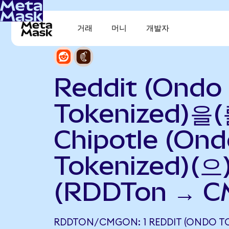
거래
머니
개발자
Reddit (Ondo
Tokenized)을(
Chipotle (On
Tokenized)(
(RDDTon → C
RDDTON/CMGON: 1 REDDIT (ONDO T