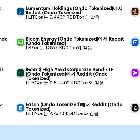
t
Lumentum Holdings (Ondo Tokenized)에서
Reddit (Ondo Tokenized)
1 LITEon는 5.4439 RDDTon와 같음
ndo
Bloom Energy (Ondo Tokenized)에서 Reddit
(Ondo Tokenized)
1 BEon는 1.3167 RDDTon와 같음
it
iBoxx $ High Yield Corporate Bond ETF
(Ondo Tokenized)에서 Reddit (Ondo
Tokenized)
1 HYGon는 0.514409 RDDTon와 같음
에서
Eaton (Ondo Tokenized)에서 Reddit (Ondo
Tokenized)
1 ETNon는 2.7648 RDDTon와 같음