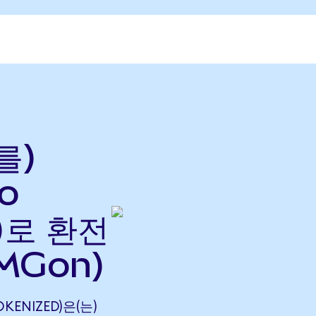
를)
do
으)로 환전
MGon)
OKENIZED)은(는)