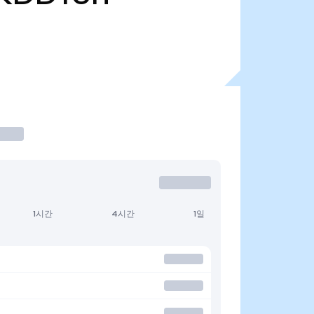
1시간
4시간
1일