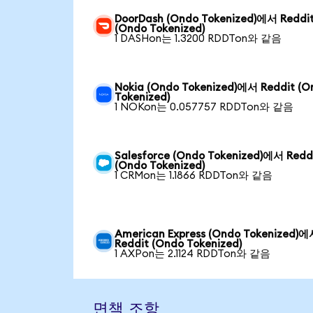
DoorDash (Ondo Tokenized)에서 Reddi
(Ondo Tokenized)
1 DASHon는 1.3200 RDDTon와 같음
Nokia (Ondo Tokenized)에서 Reddit (O
Tokenized)
1 NOKon는 0.057757 RDDTon와 같음
Salesforce (Ondo Tokenized)에서 Redd
(Ondo Tokenized)
1 CRMon는 1.1866 RDDTon와 같음
American Express (Ondo Tokenized)
Reddit (Ondo Tokenized)
1 AXPon는 2.1124 RDDTon와 같음
면책 조항