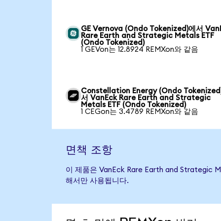
GE Vernova (Ondo Tokenized)에서 Van
Rare Earth and Strategic Metals ETF
(Ondo Tokenized)
1 GEVon는 12.8924 REMXon와 같음
Constellation Energy (Ondo Tokenize
서 VanEck Rare Earth and Strategic
Metals ETF (Ondo Tokenized)
1 CEGon는 3.4789 REMXon와 같음
면책 조항
이 제품은 VanEck Rare Earth and Str
해서만 사용됩니다.