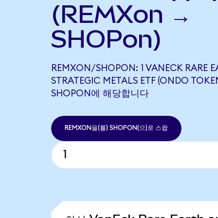
(REMXon →
SHOPon)
REMXON/SHOPON: 1 VANECK RARE E
STRATEGIC METALS ETF (ONDO TOKEN
SHOPON에 해당합니다
REMXON을(를) SHOPON(으)로 스왑