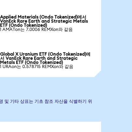
Applied Materials (Ondo Tokenized)에서
VanEck Rare Earth and Strategic Metals
ETF (Ondo Tokenized)
1 AMATon는 7.0006 REMXon와 같음
Global X Uranium ETF (Ondo Tokenized)에
서 VanEck Rare Earth and Strategic
Metals ETF (Ondo Tokenized)
1 URAon는 0.578715 REMXon와 같음
다. 회사명 및 기타 상표는 기초 참조 자산을 식별하기 위