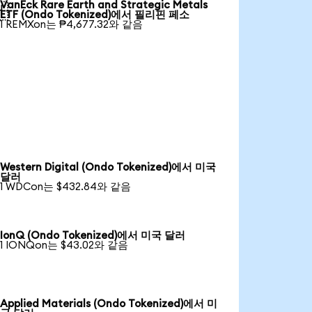
VanEck Rare Earth and Strategic Metals

ETF (Ondo Tokenized)에서 필리핀 페소
1 REMXon는 ₱4,677.32와 같음
Western Digital (Ondo Tokenized)에서 미국
달러
1 WDCon는 $432.84와 같음
IonQ (Ondo Tokenized)에서 미국 달러
1 IONQon는 $43.02와 같음
Applied Materials (Ondo Tokenized)에서 미