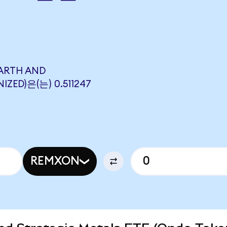
ARTH AND
IZED)은(는) 0.511247
REMXON