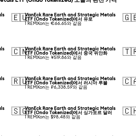
 Metals ETF (Ondo Tokenized) 오늘의 환전 가격
ls
VanEck Rare Earth and Strategic Metals
🇪🇺
🇬
ETF (Ondo Tokenized)에서 유로
1 REMXon는 €66.65와 같음
ls
VanEck Rare Earth and Strategic Metals
🇨🇳
🇹
ETF (Ondo Tokenized)에서 중국 위안화
1 REMXon는 ¥519.86와 같음
ls
VanEck Rare Earth and Strategic Metals
🇷🇺
🇨
ETF (Ondo Tokenized)에서 러시아 루블
1 REMXon는 ₽6,338.59와 같음
ls
VanEck Rare Earth and Strategic Metals
🇸🇬
🇨
ETF (Ondo Tokenized)에서 싱가포르 달러
1 REMXon는 $98.48와 같음