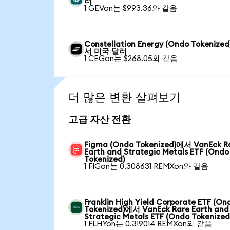
러
1 GEVon는 $993.36와 같음
Constellation Energy (Ondo Tokenize
서 미국 달러
1 CEGon는 $268.05와 같음
더 많은 변환 살펴보기
고급 자산 전환
Figma (Ondo Tokenized)에서 VanEck R
Earth and Strategic Metals ETF (Ondo
Tokenized)
1 FIGon는 0.308631 REMXon와 같음
Franklin High Yield Corporate ETF (On
Tokenized)에서 VanEck Rare Earth and
Strategic Metals ETF (Ondo Tokenized
1 FLHYon는 0.319014 REMXon와 같음