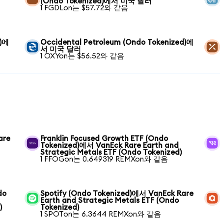
(Ondo Tokenized)에서 미국 달러
1 FGDLon는 $57.72와 같음
d)에
Occidental Petroleum (Ondo Tokenized)에
서 미국 달러
1 OXYon는 $56.52와 같음
are
Franklin Focused Growth ETF (Ondo
Tokenized)에서 VanEck Rare Earth and
Strategic Metals ETF (Ondo Tokenized)
1 FFOGon는 0.649319 REMXon와 같음
do
Spotify (Ondo Tokenized)에서 VanEck Rare
Earth and Strategic Metals ETF (Ondo
)
Tokenized)
1 SPOTon는 6.3644 REMXon와 같음