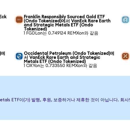
Eck
Franklin Responsibly Sourced Gold ETF
(Ondo Tokenized)에서 VanEck Rare Earth
and Strategic Metals ETF (Ondo
Tokenized)
1 FGDLon는 0.749124 REMXon와 같음
d)에
Occidental Petroleum (Ondo Tokenized)에
서 VanEck Rare Earth and Strategic
Metals ETF (Ondo Tokenized)
1 OXYon는 0.733550 REMXon와 같음
ategic Metals ETF이(가) 발행, 후원, 보증하거나 제휴한 것이 아닙니