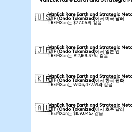
VanEck Rare Earth and Strategic
VanEck Rare Earth and Strategic Meta
🇺🇸
ETF (Ondo Tokenized)에서 미국 달러
1 REMXon는 $77.05와 같음
VanEck Rare Earth and Strategic Meta
🇯🇵
ETF (Ondo Tokenized)에서 일본 엔
1 REMXon는 ¥12,158.87와 같음
VanEck Rare Earth and Strategic Meta
🇰🇷
ETF (Ondo Tokenized)에서 한국 원화
1 REMXon는 ₩108,477.91와 같음
VanEck Rare Earth and Strategic Meta
🇦🇺
ETF (Ondo Tokenized)에서 호주 달러
1 REMXon는 $109.04와 같음