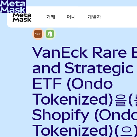
거래
머니
개발자
VanEck Rare 
and Strategic
ETF (Ondo
Tokenized)을(
Shopify (Ond
Tokenized)(