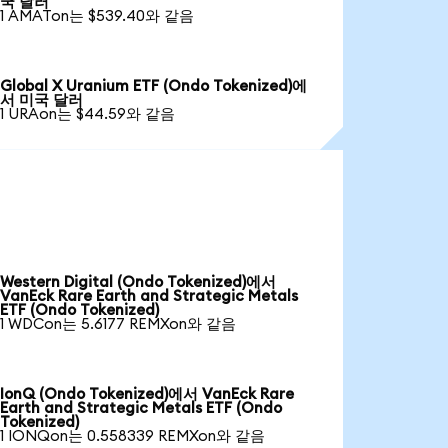
국 달러
1 AMATon는 $539.40와 같음
Global X Uranium ETF (Ondo Tokenized)에
서 미국 달러
1 URAon는 $44.59와 같음
Western Digital (Ondo Tokenized)에서
VanEck Rare Earth and Strategic Metals
ETF (Ondo Tokenized)
1 WDCon는 5.6177 REMXon와 같음
IonQ (Ondo Tokenized)에서 VanEck Rare
Earth and Strategic Metals ETF (Ondo
Tokenized)
1 IONQon는 0.558339 REMXon와 같음