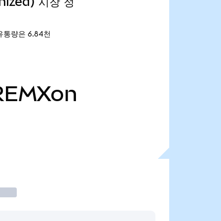
enized) 시장 정
재 유통량은 6.84천
REMXon