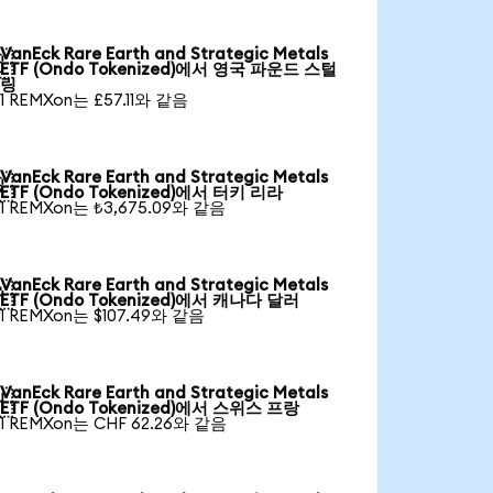
VanEck Rare Earth and Strategic Metals

ETF (Ondo Tokenized)에서 영국 파운드 스털
링
1 REMXon는 £57.11와 같음
VanEck Rare Earth and Strategic Metals

ETF (Ondo Tokenized)에서 터키 리라
1 REMXon는 ₺3,675.09와 같음
VanEck Rare Earth and Strategic Metals

ETF (Ondo Tokenized)에서 캐나다 달러
1 REMXon는 $107.49와 같음
VanEck Rare Earth and Strategic Metals

ETF (Ondo Tokenized)에서 스위스 프랑
1 REMXon는 CHF 62.26와 같음