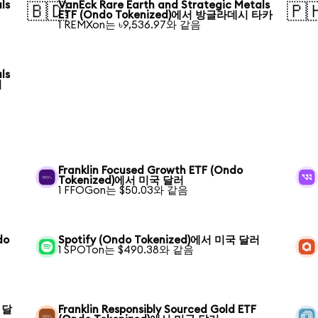
ls
VanEck Rare Earth and Strategic Metals
🇧🇩
🇵
ETF (Ondo Tokenized)에서 방글라데시 타카
1 REMXon는 ৳9,536.97와 같음
ls
티
Franklin Focused Growth ETF (Ondo
Tokenized)에서 미국 달러
1 FFOGon는 $50.03와 같음
do
Spotify (Ondo Tokenized)에서 미국 달러
1 SPOTon는 $490.38와 같음
 달
Franklin Responsibly Sourced Gold ETF