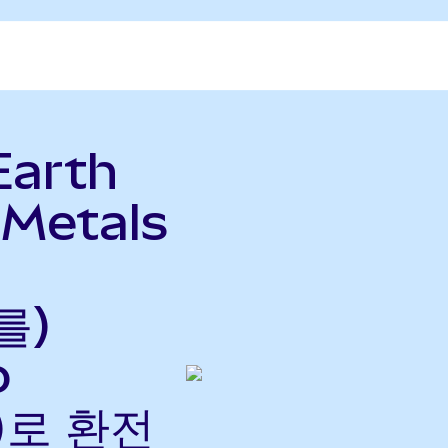
Earth
 Metals
를)
o
으)로 환전