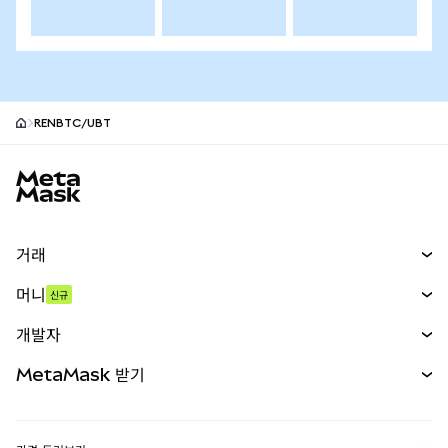
RENBTC/UBT
MetaMask 사이트 바닥글
거래
스왑
머니
신규
예측 시장
신규
매수
개발자
무기한 선물
신규
카드
문서 보기
MetaMask 받기
실물자산
mUSD
신규
대시보드
Transaction Shield
수익 창출
Smart Accounts Kit
에이전트 지갑
신규