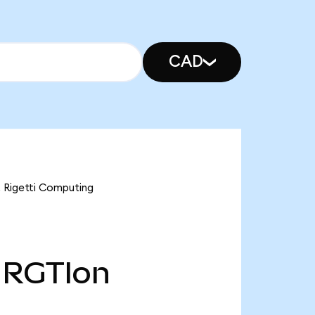
CAD
igetti Computing
RGTIon