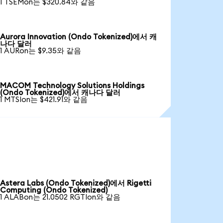
1 TSEMon는 $320.84와 같음
Aurora Innovation (Ondo Tokenized)에서 캐
나다 달러
1 AURon는 $9.35와 같음
MACOM Technology Solutions Holdings
(Ondo Tokenized)에서 캐나다 달러
1 MTSIon는 $421.91와 같음
Astera Labs (Ondo Tokenized)에서 Rigetti
Computing (Ondo Tokenized)
1 ALABon는 21.0502 RGTIon와 같음