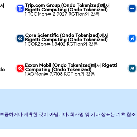
에서
Trip.com Group (Ondo Tokenized)에서
Rigetti Computing (Ondo Tokenized)
1 TCOMon는 2.9027 RGTIon와 같음
Core Scientific (Ondo Tokenized)에서
Rigetti Computing (Ondo Tokenized)
1 CORZon는 1.3402 RGTIon와 같음
Exxon Mobil (Ondo Tokenized)에서 Rigetti
do
Computing (Ondo Tokenized)
1 XOMon는 9.7108 RGTIon와 같음
행, 후원, 보증하거나 제휴한 것이 아닙니다. 회사명 및 기타 상표는 기초