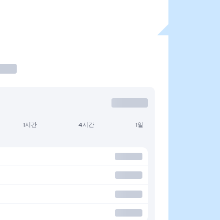
1시간
4시간
1일