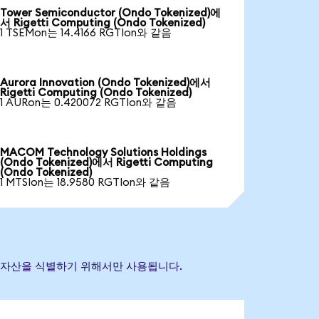
Tower Semiconductor (Ondo Tokenized)에
서 Rigetti Computing (Ondo Tokenized)
1 TSEMon는 14.4166 RGTIon와 같음
Aurora Innovation (Ondo Tokenized)에서
Rigetti Computing (Ondo Tokenized)
1 AURon는 0.420072 RGTIon와 같음
MACOM Technology Solutions Holdings
(Ondo Tokenized)에서 Rigetti Computing
(Ondo Tokenized)
1 MTSIon는 18.9580 RGTIon와 같음
 참조 자산을 식별하기 위해서만 사용됩니다.