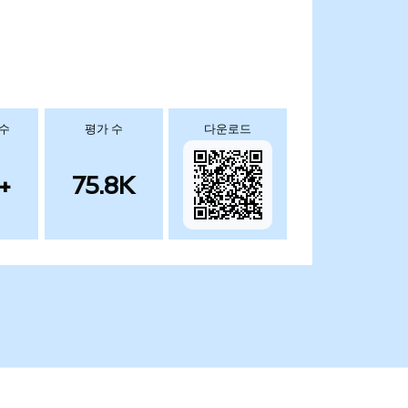
 수
평가 수
다운로드
+
75.8K