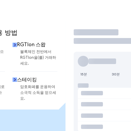
용 방법
거래
RGTIon 스왑
금으
블록체인 전반에서
RGTIon을(를) 거래하
세요.
15분
30분
스테이킹
지로
암호화폐를 운용하여
하
소극적 소득을 얻으세
요.