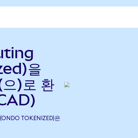
uting
zed)을
(으)로 환
 CAD)
 (ONDO TOKENIZED)은