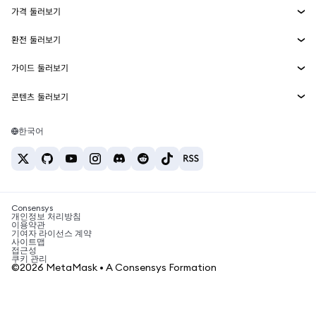
가격 둘러보기
임베디드 지갑
Snaps
비트코인 가격
환전 둘러보기
MetaMask Connect
이더리움 가격
보상
신규
BTC를 USD로 환전
솔라나 가격
가이드 둘러보기
Snaps
보안
ETH를 USD로 환전
BTC 매수
시바이누 가격
USDT를 INR로 환전
콘텐츠 둘러보기
웹3 서비스
고객 지원
ETH 매수
페페 가격
비트코인 지갑
BTC를 USDT로 환전
SOL 매수
채용
테더 가격
솔라나 지갑
한국어
BTC를 INR로 환전
PEPE 매수
연락처
USDC 가격
최고의 암호화폐 카드
ETH를 USDT로 환전
USDT 매수
체인링크 가격
최고의 모바일 암호화폐 지갑
USDT를 PHP로 환전
USDC 매수
Polymarket이란?
BTC를 EUR로 환전
SHIB 매수
Consensys
암호화폐 세금 뉴스
개인정보 처리방침
이용약관
BNB 매수
기여자 라이선스 계약
암호화폐 매수 방법
사이트맵
접근성
비트코인 매도 방법
쿠키 관리
©2026 MetaMask • A Consensys Formation