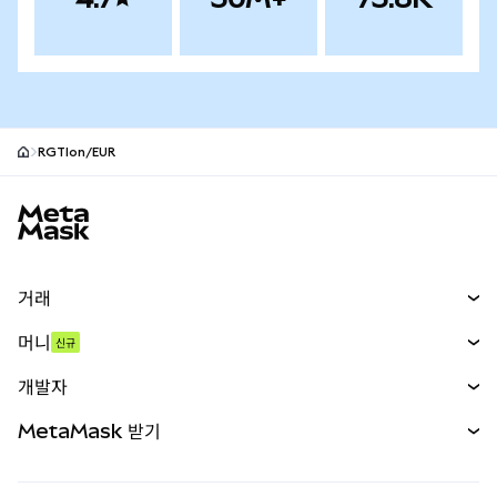
RGTIon/EUR
MetaMask 사이트 바닥글
거래
스왑
머니
신규
예측 시장
신규
매수
개발자
무기한 선물
신규
카드
문서 보기
MetaMask 받기
실물자산
mUSD
신규
대시보드
Transaction Shield
수익 창출
Smart Accounts Kit
에이전트 지갑
신규