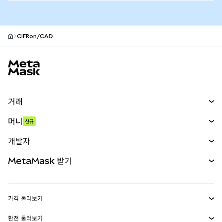
CIFRon/CAD
MetaMask 사이트 바닥글
거래
스왑
머니
신규
예측 시장
신규
매수
개발자
무기한 선물
신규
카드
문서 보기
MetaMask 받기
실물자산
mUSD
신규
대시보드
Transaction Shield
수익 창출
Smart Accounts Kit
에이전트 지갑
신규
가격 둘러보기
임베디드 지갑
Snaps
비트코인 가격
환전 둘러보기