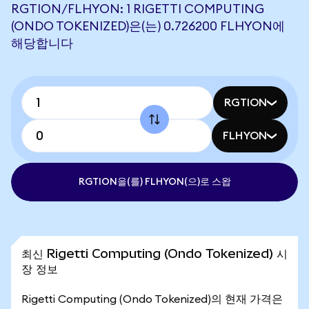
RGTION/FLHYON: 1 RIGETTI COMPUTING
(ONDO TOKENIZED)은(는) 0.726200 FLHYON에
해당합니다
RGTION
FLHYON
RGTION을(를) FLHYON(으)로 스왑
최신 Rigetti Computing (Ondo Tokenized) 시
장 정보
Rigetti Computing (Ondo Tokenized)의 현재 가격은