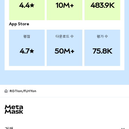
4.4
10M+
483.9K
App Store
평점
다운로드 수
평가 수
4.7
50M+
75.8K
RGTIon/FLHYon
MetaMask 사이트 바닥글
거래