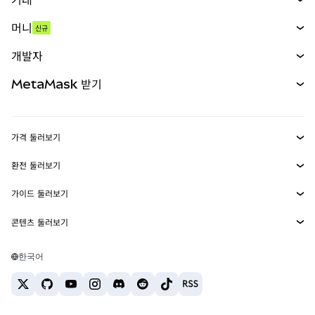
스왑
머니
신규
예측 시장
신규
매수
개발자
무기한 선물
신규
카드
문서 보기
MetaMask 받기
실물자산
mUSD
신규
대시보드
Transaction Shield
수익 창출
Smart Accounts Kit
에이전트 지갑
신규
가격 둘러보기
임베디드 지갑
Snaps
비트코인 가격
환전 둘러보기
MetaMask Connect
이더리움 가격
보상
신규
BTC를 USD로 환전
솔라나 가격
가이드 둘러보기
Snaps
보안
ETH를 USD로 환전
BTC 매수
시바이누 가격
USDT를 INR로 환전
콘텐츠 둘러보기
웹3 서비스
고객 지원
ETH 매수
페페 가격
비트코인 지갑
BTC를 USDT로 환전
SOL 매수
채용
테더 가격
솔라나 지갑
한국어
BTC를 INR로 환전
PEPE 매수
연락처
USDC 가격
최고의 암호화폐 카드
ETH를 USDT로 환전
USDT 매수
체인링크 가격
최고의 모바일 암호화폐 지갑
USDT를 PHP로 환전
USDC 매수