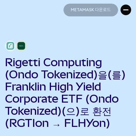
METAMASK 다운로드
METAMASK 다운로드
Rigetti Computing
(Ondo Tokenized)을(를)
Franklin High Yield
Corporate ETF (Ondo
Tokenized)(으)로 환전
(RGTIon → FLHYon)