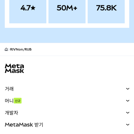
4.7
50M+
75.8K
RIVNon/RUB
MetaMask 사이트 바닥글
거래
스왑
머니
신규
예측 시장
신규
매수
개발자
무기한 선물
신규
카드
문서 보기
MetaMask 받기
실물자산
mUSD
신규
대시보드
Transaction Shield