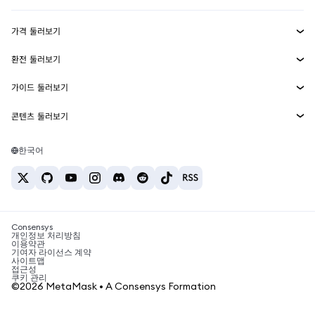
수익 창출
Smart Accounts Kit
에이전트 지갑
신규
가격 둘러보기
임베디드 지갑
Snaps
비트코인 가격
환전 둘러보기
MetaMask Connect
이더리움 가격
보상
신규
BTC를 USD로 환전
솔라나 가격
가이드 둘러보기
Snaps
보안
ETH를 USD로 환전
BTC 매수
시바이누 가격
USDT를 INR로 환전
콘텐츠 둘러보기
웹3 서비스
고객 지원
ETH 매수
페페 가격
비트코인 지갑
BTC를 USDT로 환전
SOL 매수
채용
테더 가격
솔라나 지갑
한국어
BTC를 INR로 환전
PEPE 매수
연락처
USDC 가격
최고의 암호화폐 카드
ETH를 USDT로 환전
USDT 매수
체인링크 가격
최고의 모바일 암호화폐 지갑
USDT를 PHP로 환전
USDC 매수
Polymarket이란?
BTC를 EUR로 환전
SHIB 매수
Consensys
암호화폐 세금 뉴스
개인정보 처리방침
이용약관
BNB 매수
기여자 라이선스 계약
암호화폐 매수 방법
사이트맵
접근성
비트코인 매도 방법
쿠키 관리
©2026 MetaMask • A Consensys Formation