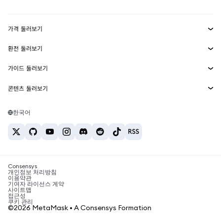
Transaction Shield
수익 창출
Smart Accounts Kit
에이전트 지갑
신규
가격 둘러보기
임베디드 지갑
Snaps
비트코인 가격
환전 둘러보기
MetaMask Connect
이더리움 가격
보상
신규
BTC를 USD로 환전
솔라나 가격
가이드 둘러보기
Snaps
보안
ETH를 USD로 환전
BTC 매수
시바이누 가격
USDT를 INR로 환전
콘텐츠 둘러보기
웹3 서비스
고객 지원
ETH 매수
페페 가격
비트코인 지갑
BTC를 USDT로 환전
SOL 매수
채용
테더 가격
솔라나 지갑
한국어
BTC를 INR로 환전
PEPE 매수
연락처
USDC 가격
최고의 암호화폐 카드
ETH를 USDT로 환전
USDT 매수
체인링크 가격
최고의 모바일 암호화폐 지갑
USDT를 PHP로 환전
USDC 매수
Polymarket이란?
BTC를 EUR로 환전
SHIB 매수
Consensys
암호화폐 세금 뉴스
개인정보 처리방침
이용약관
BNB 매수
기여자 라이선스 계약
암호화폐 매수 방법
사이트맵
접근성
비트코인 매도 방법
쿠키 관리
©2026 MetaMask • A Consensys Formation