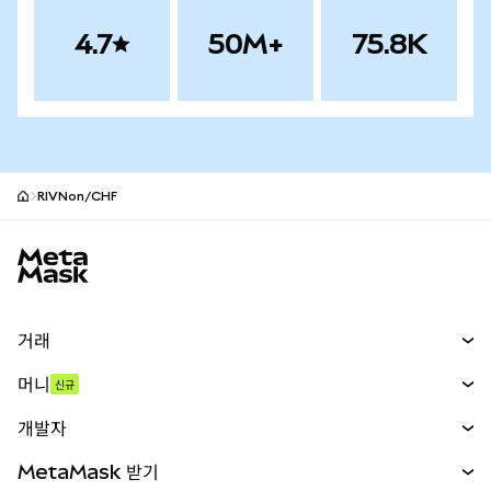
4.7
50M+
75.8K
RIVNon/CHF
MetaMask 사이트 바닥글
거래
스왑
머니
신규
예측 시장
신규
매수
개발자
무기한 선물
신규
카드
문서 보기
MetaMask 받기
실물자산
mUSD
신규
대시보드