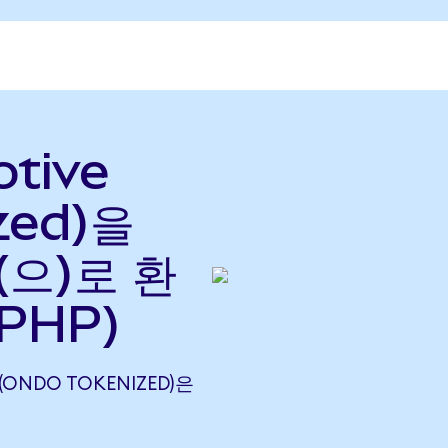
otive
zed)을
(으)로 환
 PHP)
 (ONDO TOKENIZED)은