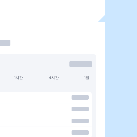
1시간
4시간
1일