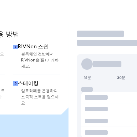
용 방법
거래
RIVNon 스왑
금으
블록체인 전반에서
RIVNon을(를) 거래하
세요.
15분
30분
스테이킹
지로
암호화폐를 운용하여
하
소극적 소득을 얻으세
요.