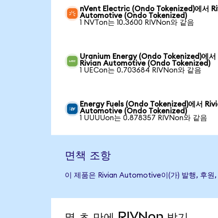
nVent Electric (Ondo Tokenized)에서 Ri
Automotive (Ondo Tokenized)
1 NVTon는 10.3600 RIVNon와 같음
Uranium Energy (Ondo Tokenized)에서
Rivian Automotive (Ondo Tokenized)
1 UECon는 0.703684 RIVNon와 같음
Energy Fuels (Ondo Tokenized)에서 Riv
Automotive (Ondo Tokenized)
1 UUUUon는 0.878357 RIVNon와 같음
면책 조항
이 제품은 Rivian Automotive이(가) 발
몇 초 만에 RIVNon 받기