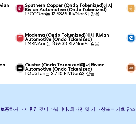
vian
Southern Copper (Ondo Tokenized)에서
Rivian Automotive (Ondo Tokenized)
1 SCCOon는 12.5365 RIVNon와 같음
Moderna (Ondo Tokenized)에서 Rivian
Automotive (Ondo Tokenized)
1 MRNAon는 3.5933 RIVNon와 같음
ian
Ouster (Ondo Tokenized)에서 Rivian
Automotive (Ondo Tokenized)
1 OUSTon는 2.7118 RIVNon와 같음
행, 후원, 보증하거나 제휴한 것이 아닙니다. 회사명 및 기타 상표는 기초