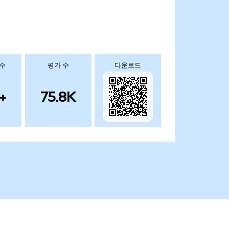
 수
평가 수
다운로드
+
75.8K