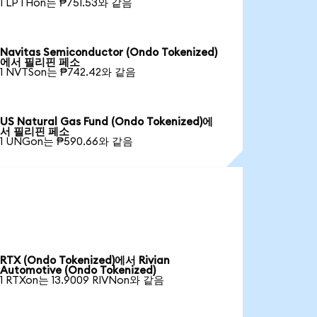
1 LPTHon는 ₱751.53와 같음
Navitas Semiconductor (Ondo Tokenized)
에서 필리핀 페소
1 NVTSon는 ₱742.42와 같음
US Natural Gas Fund (Ondo Tokenized)에
서 필리핀 페소
1 UNGon는 ₱590.66와 같음
RTX (Ondo Tokenized)에서 Rivian
Automotive (Ondo Tokenized)
1 RTXon는 13.9009 RIVNon와 같음