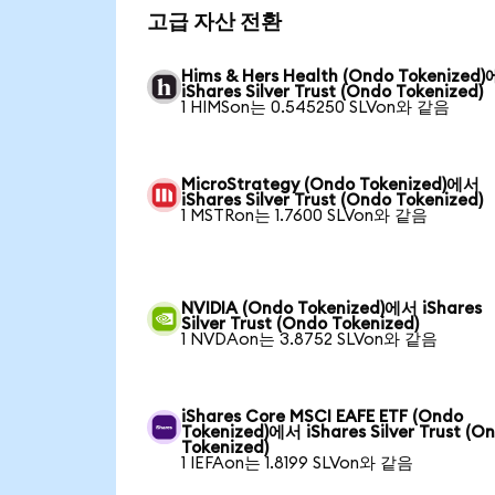
고급 자산 전환
Hims & Hers Health (Ondo Tokenized
iShares Silver Trust (Ondo Tokenized)
1 HIMSon는 0.545250 SLVon와 같음
MicroStrategy (Ondo Tokenized)에서
iShares Silver Trust (Ondo Tokenized)
1 MSTRon는 1.7600 SLVon와 같음
NVIDIA (Ondo Tokenized)에서 iShares
Silver Trust (Ondo Tokenized)
1 NVDAon는 3.8752 SLVon와 같음
iShares Core MSCI EAFE ETF (Ondo
Tokenized)에서 iShares Silver Trust (O
Tokenized)
1 IEFAon는 1.8199 SLVon와 같음