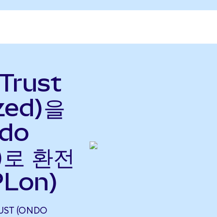
 Trust
zed)을
ndo
으)로 환전
PLon)
RUST (ONDO