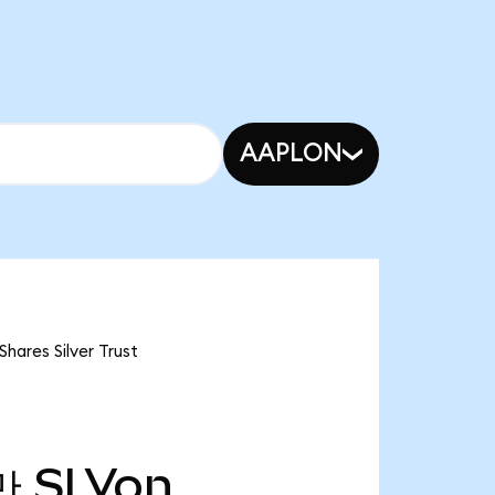
AAPLON
res Silver Trust
만
SLVon