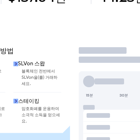
 방법
거래
SLVon 스왑
으
블록체인 전반에서
SLVon을(를) 거래하
세요.
15분
30분
스테이킹
지로
암호화폐를 운용하여
하
소극적 소득을 얻으세
요.