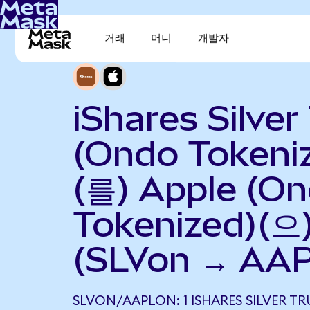
거래
머니
개발자
iShares Silver
(Ondo Tokeni
(를) Apple (O
Tokenized)(
(SLVon → AA
SLVON/AAPLON: 1 ISHARES SILVER T