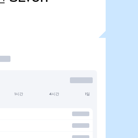
1시간
4시간
1일