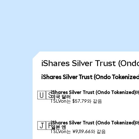
iShares Silver Trust (
iShares Silver Trust (Ondo Toke
iShares Silver Trust (Ondo Tokenized
🇺🇸
미국 달러
1 SLVon는 $57.79와 같음
iShares Silver Trust (Ondo Tokenized
🇯🇵
일본 엔
1 SLVon는 ¥9,119.66와 같음