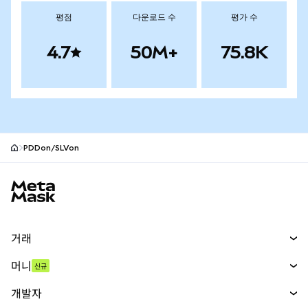
평점
다운로드 수
평가 수
4.7
50M+
75.8K
PDDon/SLVon
MetaMask 사이트 바닥글
거래
스왑
머니
신규
예측 시장
신규
매수
개발자
무기한 선물
신규
카드
문서 보기