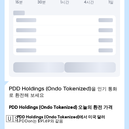
15분
30분
1시간
4시간
1일
PDD Holdings (Ondo Tokenized)을 인기 통화
로 환전해 보세요
PDD Holdings (Ondo Tokenized) 오늘의 환전 가격
PDD Holdings (Ondo Tokenized)에서 미국 달러
🇺🇸
1 PDDon는 $91.69와 같음