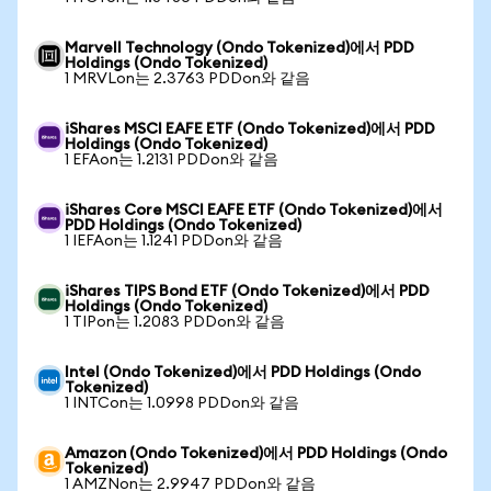
Marvell Technology (Ondo Tokenized)에서 PDD
Holdings (Ondo Tokenized)
1 MRVLon는 2.3763 PDDon와 같음
iShares MSCI EAFE ETF (Ondo Tokenized)에서 PDD
Holdings (Ondo Tokenized)
1 EFAon는 1.2131 PDDon와 같음
iShares Core MSCI EAFE ETF (Ondo Tokenized)에서
PDD Holdings (Ondo Tokenized)
1 IEFAon는 1.1241 PDDon와 같음
iShares TIPS Bond ETF (Ondo Tokenized)에서 PDD
Holdings (Ondo Tokenized)
1 TIPon는 1.2083 PDDon와 같음
Intel (Ondo Tokenized)에서 PDD Holdings (Ondo
Tokenized)
1 INTCon는 1.0998 PDDon와 같음
Amazon (Ondo Tokenized)에서 PDD Holdings (Ondo
Tokenized)
1 AMZNon는 2.9947 PDDon와 같음