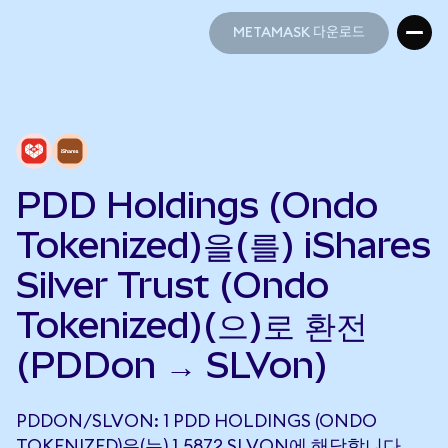
METAMASK 다운로드
METAMASK 다운로드
PDD Holdings (Ondo
Tokenized)을(를) iShares
Silver Trust (Ondo
Tokenized)(으)로 환전
(PDDon → SLVon)
PDDON/SLVON: 1 PDD HOLDINGS (ONDO
TOKENIZED)은(는) 1.5872 SLVON에 해당합니다