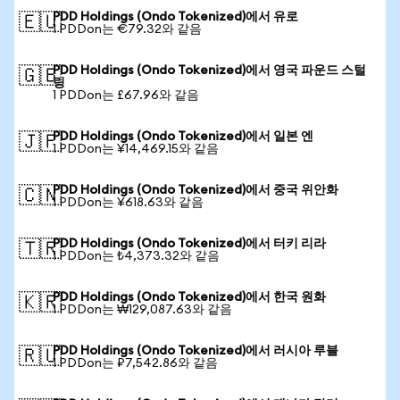
PDD Holdings (Ondo Tokenized)에서 유로
🇪🇺
1 PDDon는 €79.32와 같음
PDD Holdings (Ondo Tokenized)에서 영국 파운드 스털
🇬🇧
링
1 PDDon는 £67.96와 같음
PDD Holdings (Ondo Tokenized)에서 일본 엔
🇯🇵
1 PDDon는 ¥14,469.15와 같음
PDD Holdings (Ondo Tokenized)에서 중국 위안화
🇨🇳
1 PDDon는 ¥618.63와 같음
PDD Holdings (Ondo Tokenized)에서 터키 리라
🇹🇷
1 PDDon는 ₺4,373.32와 같음
PDD Holdings (Ondo Tokenized)에서 한국 원화
🇰🇷
1 PDDon는 ₩129,087.63와 같음
PDD Holdings (Ondo Tokenized)에서 러시아 루블
🇷🇺
1 PDDon는 ₽7,542.86와 같음