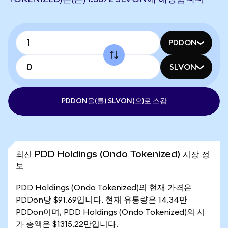
PDDON
SLVON
PDDON을(를) SLVON(으)로 스왑
최신 PDD Holdings (Ondo Tokenized) 시장 정
보
PDD Holdings (Ondo Tokenized)의 현재 가격은
PDDon당 $91.69입니다. 현재 유통량은 14.34만
PDDon이며, PDD Holdings (Ondo Tokenized)의 시
가 총액은 $1315.22만입니다.