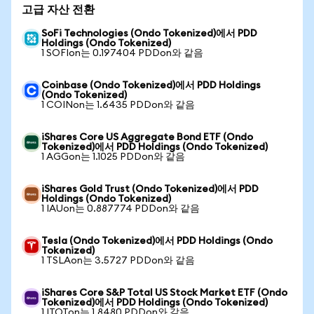
고급 자산 전환
SoFi Technologies (Ondo Tokenized)에서 PDD
Holdings (Ondo Tokenized)
1 SOFIon는 0.197404 PDDon와 같음
Coinbase (Ondo Tokenized)에서 PDD Holdings
(Ondo Tokenized)
1 COINon는 1.6435 PDDon와 같음
iShares Core US Aggregate Bond ETF (Ondo
Tokenized)에서 PDD Holdings (Ondo Tokenized)
1 AGGon는 1.1025 PDDon와 같음
iShares Gold Trust (Ondo Tokenized)에서 PDD
Holdings (Ondo Tokenized)
1 IAUon는 0.887774 PDDon와 같음
Tesla (Ondo Tokenized)에서 PDD Holdings (Ondo
Tokenized)
1 TSLAon는 3.5727 PDDon와 같음
iShares Core S&P Total US Stock Market ETF (Ondo
Tokenized)에서 PDD Holdings (Ondo Tokenized)
1 ITOTon는 1.8480 PDDon와 같음