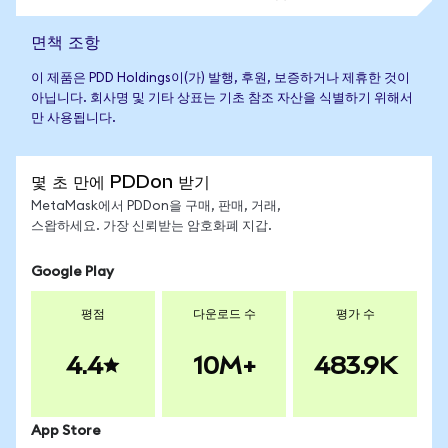
면책 조항
이 제품은 PDD Holdings이(가) 발행, 후원, 보증하거나 제휴한 것이
아닙니다. 회사명 및 기타 상표는 기초 참조 자산을 식별하기 위해서
만 사용됩니다.
몇 초 만에 PDDon 받기
MetaMask에서 PDDon을 구매, 판매, 거래,
스왑하세요. 가장 신뢰받는 암호화폐 지갑.
Google Play
평점
다운로드 수
평가 수
4.4
10M+
483.9K
App Store