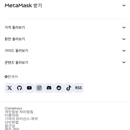
MetaMask 받기
실물자산
mUSD
신규
대시보드
Transaction Shield
수익 창출
Smart Accounts Kit
에이전트 지갑
신규
가격 둘러보기
임베디드 지갑
Snaps
비트코인 가격
환전 둘러보기
MetaMask Connect
이더리움 가격
보상
신규
BTC를 USD로 환전
솔라나 가격
가이드 둘러보기
Snaps
보안
ETH를 USD로 환전
BTC 매수
시바이누 가격
USDT를 INR로 환전
콘텐츠 둘러보기
웹3 서비스
고객 지원
ETH 매수
페페 가격
비트코인 지갑
BTC를 USDT로 환전
SOL 매수
채용
테더 가격
솔라나 지갑
한국어
BTC를 INR로 환전
PEPE 매수
연락처
USDC 가격
최고의 암호화폐 카드
ETH를 USDT로 환전
USDT 매수
체인링크 가격
최고의 모바일 암호화폐 지갑
USDT를 PHP로 환전
USDC 매수
Polymarket이란?
BTC를 EUR로 환전
SHIB 매수
Consensys
암호화폐 세금 뉴스
개인정보 처리방침
이용약관
BNB 매수
기여자 라이선스 계약
암호화폐 매수 방법
사이트맵
접근성
비트코인 매도 방법
쿠키 관리