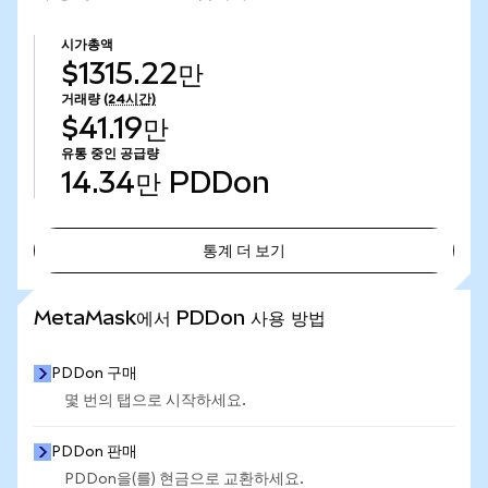
시가총액
$1315.22만
거래량
(24시간)
$41.19만
유통 중인 공급량
14.34만
PDDon
통계 더 보기
통계 더 보기
MetaMask에서 PDDon 사용 방법
PDDon 구매
몇 번의 탭으로 시작하세요.
PDDon 판매
PDDon을(를) 현금으로 교환하세요.