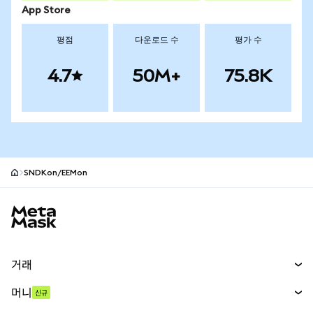
App Store
평점
다운로드 수
평가 수
4.7
50M+
75.8K
SNDKon/EEMon
MetaMask 사이트 바닥글
거래
스왑
머니
신규
예측 시장
신규
매수