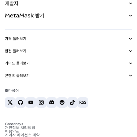
개발자
무기한 선물
신규
카드
문서 보기
MetaMask 받기
실물자산
mUSD
신규
대시보드
Transaction Shield
수익 창출
Smart Accounts Kit
에이전트 지갑
신규
가격 둘러보기
임베디드 지갑
Snaps
비트코인 가격
환전 둘러보기
MetaMask Connect
이더리움 가격
보상
신규
BTC를 USD로 환전
솔라나 가격
가이드 둘러보기
Snaps
보안
ETH를 USD로 환전
BTC 매수
시바이누 가격
USDT를 INR로 환전
콘텐츠 둘러보기
웹3 서비스
고객 지원
ETH 매수
페페 가격
비트코인 지갑
BTC를 USDT로 환전
SOL 매수
채용
테더 가격
솔라나 지갑
한국어
BTC를 INR로 환전
PEPE 매수
연락처
USDC 가격
최고의 암호화폐 카드
ETH를 USDT로 환전
USDT 매수
체인링크 가격
최고의 모바일 암호화폐 지갑
USDT를 PHP로 환전
USDC 매수
Polymarket이란?
BTC를 EUR로 환전
SHIB 매수
Consensys
암호화폐 세금 뉴스
개인정보 처리방침
이용약관
BNB 매수
기여자 라이선스 계약
암호화폐 매수 방법