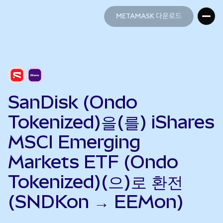
METAMASK 다운로드
METAMASK 다운로드
SanDisk (Ondo
Tokenized)을(를) iShares
MSCI Emerging
Markets ETF (Ondo
Tokenized)(으)로 환전
(SNDKon → EEMon)