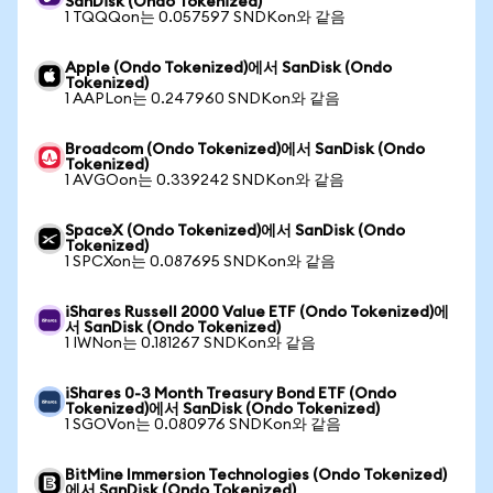
SanDisk (Ondo Tokenized)
1 TQQQon는 0.057597 SNDKon와 같음
Apple (Ondo Tokenized)에서 SanDisk (Ondo
Tokenized)
1 AAPLon는 0.247960 SNDKon와 같음
Broadcom (Ondo Tokenized)에서 SanDisk (Ondo
Tokenized)
1 AVGOon는 0.339242 SNDKon와 같음
SpaceX (Ondo Tokenized)에서 SanDisk (Ondo
Tokenized)
1 SPCXon는 0.087695 SNDKon와 같음
iShares Russell 2000 Value ETF (Ondo Tokenized)에
서 SanDisk (Ondo Tokenized)
1 IWNon는 0.181267 SNDKon와 같음
iShares 0-3 Month Treasury Bond ETF (Ondo
Tokenized)에서 SanDisk (Ondo Tokenized)
1 SGOVon는 0.080976 SNDKon와 같음
BitMine Immersion Technologies (Ondo Tokenized)
에서 SanDisk (Ondo Tokenized)