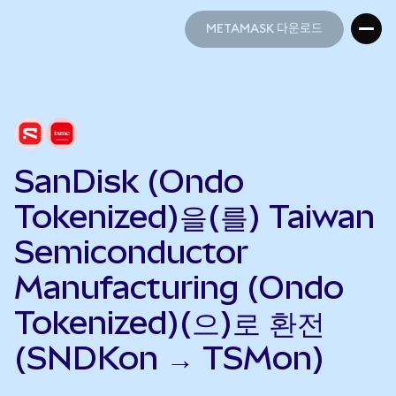
METAMASK 다운로드
METAMASK 다운로드
SanDisk (Ondo
Tokenized)을(를) Taiwan
Semiconductor
Manufacturing (Ondo
Tokenized)(으)로 환전
(SNDKon → TSMon)