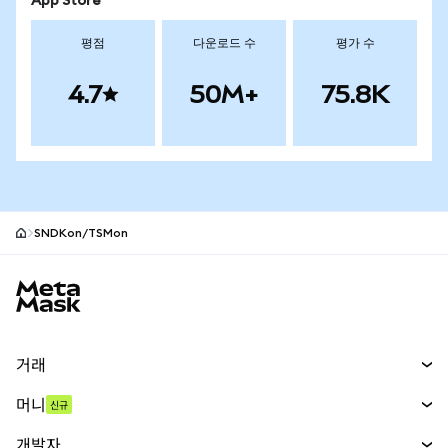
App Store
평점
다운로드 수
평가 수
4.7
50M+
75.8K
SNDKon/TSMon
MetaMask 사이트 바닥글
거래
스왑
머니
신규
예측 시장
신규
매수
개발자