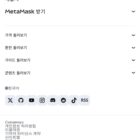
무기한 선물
신규
카드
문서 보기
MetaMask 받기
실물자산
mUSD
신규
대시보드
Transaction Shield
수익 창출
Smart Accounts Kit
에이전트 지갑
신규
가격 둘러보기
임베디드 지갑
Snaps
비트코인 가격
환전 둘러보기
MetaMask Connect
이더리움 가격
보상
신규
BTC를 USD로 환전
솔라나 가격
가이드 둘러보기
Snaps
보안
ETH를 USD로 환전
BTC 매수
시바이누 가격
USDT를 INR로 환전
콘텐츠 둘러보기
웹3 서비스
고객 지원
ETH 매수
페페 가격
비트코인 지갑
BTC를 USDT로 환전
SOL 매수
채용
테더 가격
솔라나 지갑
한국어
BTC를 INR로 환전
PEPE 매수
연락처
USDC 가격
최고의 암호화폐 카드
ETH를 USDT로 환전
USDT 매수
체인링크 가격
최고의 모바일 암호화폐 지갑
USDT를 PHP로 환전
USDC 매수
Polymarket이란?
BTC를 EUR로 환전
SHIB 매수
Consensys
암호화폐 세금 뉴스
개인정보 처리방침
이용약관
BNB 매수
기여자 라이선스 계약
암호화폐 매수 방법
사이트맵