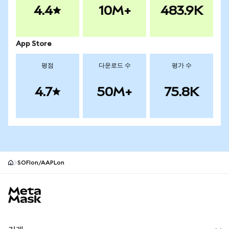
4.4
10M+
483.9K
App Store
평점
다운로드 수
평가 수
4.7
50M+
75.8K
SOFIon/AAPLon
MetaMask 사이트 바닥글