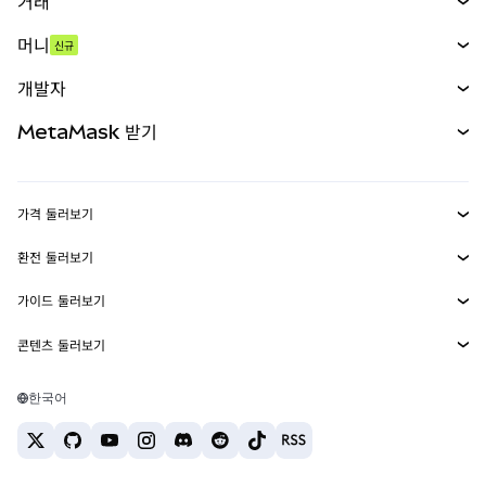
거래
스왑
머니
신규
예측 시장
신규
매수
개발자
무기한 선물
신규
카드
문서 보기
MetaMask 받기
실물자산
mUSD
신규
대시보드
Transaction Shield
수익 창출
Smart Accounts Kit
에이전트 지갑
신규
가격 둘러보기
임베디드 지갑
Snaps
비트코인 가격
환전 둘러보기
MetaMask Connect
이더리움 가격
보상
신규
BTC를 USD로 환전
솔라나 가격
가이드 둘러보기
Snaps
보안
ETH를 USD로 환전
BTC 매수
시바이누 가격
USDT를 INR로 환전
콘텐츠 둘러보기
웹3 서비스
고객 지원
ETH 매수
페페 가격
비트코인 지갑
BTC를 USDT로 환전
SOL 매수
채용
테더 가격
솔라나 지갑
한국어
BTC를 INR로 환전
PEPE 매수
연락처
USDC 가격
최고의 암호화폐 카드
ETH를 USDT로 환전
USDT 매수
체인링크 가격
최고의 모바일 암호화폐 지갑
USDT를 PHP로 환전
USDC 매수