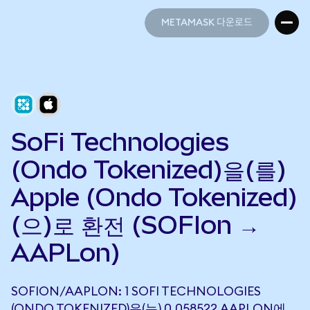
METAMASK 다운로드
METAMASK 다운로드
SoFi Technologies
(Ondo Tokenized)을(를)
Apple (Ondo Tokenized)
(으)로 환전 (SOFIon →
AAPLon)
SOFION/AAPLON: 1 SOFI TECHNOLOGIES
(ONDO TOKENIZED)은(는) 0.058522 AAPLON에