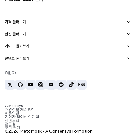
실물자산
mUSD
신규
대시보드
Transaction Shield
수익 창출
Smart Accounts Kit
에이전트 지갑
신규
가격 둘러보기
임베디드 지갑
Snaps
비트코인 가격
환전 둘러보기
MetaMask Connect
이더리움 가격
보상
신규
BTC를 USD로 환전
솔라나 가격
가이드 둘러보기
Snaps
보안
ETH를 USD로 환전
BTC 매수
시바이누 가격
USDT를 INR로 환전
콘텐츠 둘러보기
웹3 서비스
고객 지원
ETH 매수
페페 가격
비트코인 지갑
BTC를 USDT로 환전
SOL 매수
채용
테더 가격
솔라나 지갑
한국어
BTC를 INR로 환전
PEPE 매수
연락처
USDC 가격
최고의 암호화폐 카드
ETH를 USDT로 환전
USDT 매수
체인링크 가격
최고의 모바일 암호화폐 지갑
USDT를 PHP로 환전
USDC 매수
Polymarket이란?
BTC를 EUR로 환전
SHIB 매수
Consensys
암호화폐 세금 뉴스
개인정보 처리방침
이용약관
BNB 매수
기여자 라이선스 계약
암호화폐 매수 방법
사이트맵
접근성
비트코인 매도 방법
쿠키 관리
©2026 MetaMask • A Consensys Formation