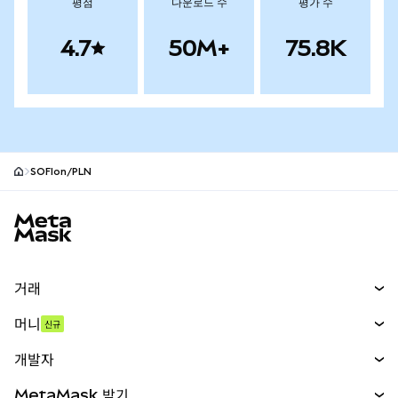
평점
다운로드 수
평가 수
4.7
50M+
75.8K
SOFIon/PLN
MetaMask 사이트 바닥글
거래
스왑
머니
신규
예측 시장
신규
매수
개발자
무기한 선물
신규
카드
문서 보기
MetaMask 받기