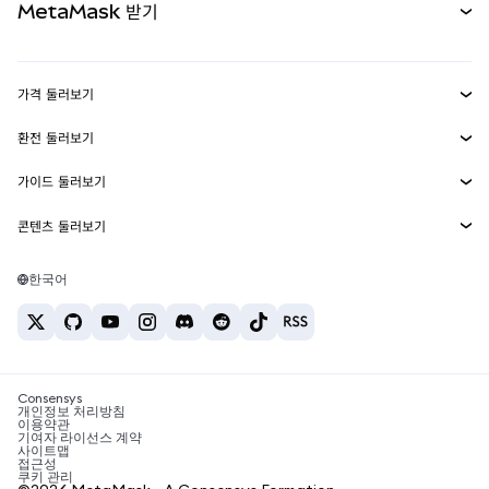
MetaMask 받기
실물자산
mUSD
신규
대시보드
Transaction Shield
수익 창출
Smart Accounts Kit
에이전트 지갑
신규
가격 둘러보기
임베디드 지갑
Snaps
비트코인 가격
환전 둘러보기
MetaMask Connect
이더리움 가격
보상
신규
BTC를 USD로 환전
솔라나 가격
가이드 둘러보기
Snaps
보안
ETH를 USD로 환전
BTC 매수
시바이누 가격
USDT를 INR로 환전
콘텐츠 둘러보기
웹3 서비스
고객 지원
ETH 매수
페페 가격
비트코인 지갑
BTC를 USDT로 환전
SOL 매수
채용
테더 가격
솔라나 지갑
한국어
BTC를 INR로 환전
PEPE 매수
연락처
USDC 가격
최고의 암호화폐 카드
ETH를 USDT로 환전
USDT 매수
체인링크 가격
최고의 모바일 암호화폐 지갑
USDT를 PHP로 환전
USDC 매수
Polymarket이란?
BTC를 EUR로 환전
SHIB 매수
Consensys
암호화폐 세금 뉴스
개인정보 처리방침
이용약관
BNB 매수
기여자 라이선스 계약
암호화폐 매수 방법
사이트맵
접근성
비트코인 매도 방법
쿠키 관리