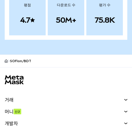
평점
다운로드 수
평가 수
4.7
50M+
75.8K
SOFIon/BDT
MetaMask 사이트 바닥글
거래
스왑
머니
신규
예측 시장
신규
매수
개발자
무기한 선물
신규
카드
문서 보기