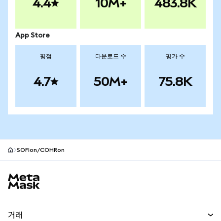
4.4
10M+
483.8K
App Store
평점
다운로드 수
평가 수
4.7
50M+
75.8K
SOFIon/COHRon
MetaMask 사이트 바닥글
거래