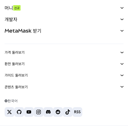
스왑
머니
신규
예측 시장
신규
매수
개발자
무기한 선물
신규
카드
문서 보기
MetaMask 받기
실물자산
mUSD
신규
대시보드
Transaction Shield
수익 창출
Smart Accounts Kit
에이전트 지갑
신규
가격 둘러보기
임베디드 지갑
Snaps
비트코인 가격
환전 둘러보기
MetaMask Connect
이더리움 가격
보상
신규
BTC를 USD로 환전
솔라나 가격
가이드 둘러보기
Snaps
보안
ETH를 USD로 환전
BTC 매수
시바이누 가격
USDT를 INR로 환전
콘텐츠 둘러보기
웹3 서비스
고객 지원
ETH 매수
페페 가격
비트코인 지갑
BTC를 USDT로 환전
SOL 매수
채용
테더 가격
솔라나 지갑
한국어
BTC를 INR로 환전
PEPE 매수
연락처
USDC 가격
최고의 암호화폐 카드
ETH를 USDT로 환전
USDT 매수
체인링크 가격
최고의 모바일 암호화폐 지갑
USDT를 PHP로 환전
USDC 매수
Polymarket이란?