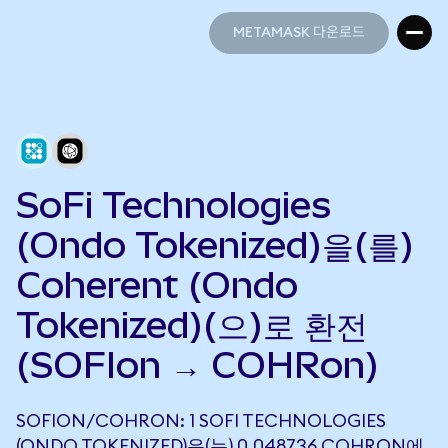
METAMASK 다운로드
METAMASK 다운로드
SoFi Technologies
(Ondo Tokenized)을(를)
Coherent (Ondo
Tokenized)(으)로 환전
(SOFIon → COHRon)
SOFION/COHRON: 1 SOFI TECHNOLOGIES
(ONDO TOKENIZED)은(는) 0.048736 COHRON에