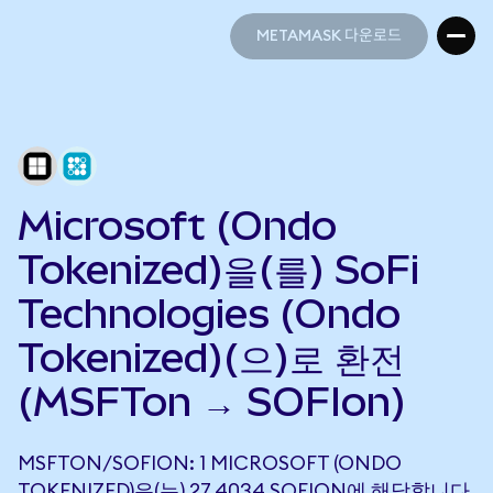
METAMASK 다운로드
METAMASK 다운로드
Microsoft (Ondo
Tokenized)을(를) SoFi
Technologies (Ondo
Tokenized)(으)로 환전
(MSFTon → SOFIon)
MSFTON/SOFION: 1 MICROSOFT (ONDO
TOKENIZED)은(는) 27.4034 SOFION에 해당합니다