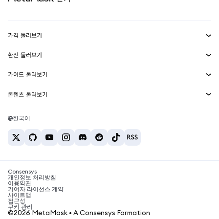
실물자산
mUSD
신규
대시보드
Transaction Shield
수익 창출
Smart Accounts Kit
에이전트 지갑
신규
가격 둘러보기
임베디드 지갑
Snaps
비트코인 가격
환전 둘러보기
MetaMask Connect
이더리움 가격
보상
신규
BTC를 USD로 환전
솔라나 가격
가이드 둘러보기
Snaps
보안
ETH를 USD로 환전
BTC 매수
시바이누 가격
USDT를 INR로 환전
콘텐츠 둘러보기
웹3 서비스
고객 지원
ETH 매수
페페 가격
비트코인 지갑
BTC를 USDT로 환전
SOL 매수
채용
테더 가격
솔라나 지갑
한국어
BTC를 INR로 환전
PEPE 매수
연락처
USDC 가격
최고의 암호화폐 카드
ETH를 USDT로 환전
USDT 매수
체인링크 가격
최고의 모바일 암호화폐 지갑
USDT를 PHP로 환전
USDC 매수
Polymarket이란?
BTC를 EUR로 환전
SHIB 매수
Consensys
암호화폐 세금 뉴스
개인정보 처리방침
이용약관
BNB 매수
기여자 라이선스 계약
암호화폐 매수 방법
사이트맵
접근성
비트코인 매도 방법
쿠키 관리
©2026 MetaMask • A Consensys Formation