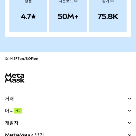
평점
다운로드 수
평가 수
4.7
50M+
75.8K
MSFTon/SOFIon
MetaMask 사이트 바닥글
거래
스왑
머니
신규
예측 시장
신규
매수
개발자
무기한 선물
신규
카드
문서 보기
MetaMask 받기