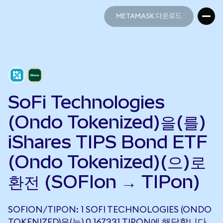
METAMASK 다운로드
METAMASK 다운로드
SoFi Technologies
(Ondo Tokenized)을(를)
iShares TIPS Bond ETF
(Ondo Tokenized)(으)로
환전 (SOFIon → TIPon)
SOFION/TIPON: 1 SOFI TECHNOLOGIES (ONDO
TOKENIZED)은(는) 0.167331 TIPON에 해당합니다