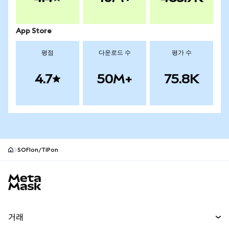
App Store
평점
다운로드 수
평가 수
4.7
50M+
75.8K
SOFIon/TIPon
MetaMask 사이트 바닥글
거래
스왑