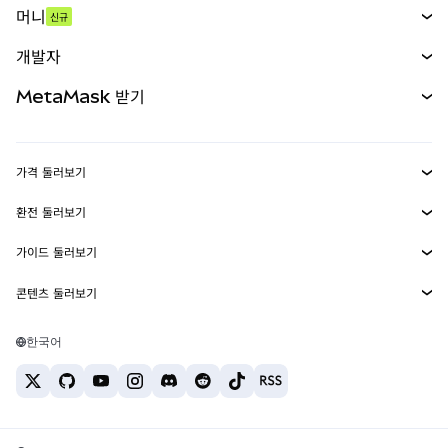
머니
신규
예측 시장
신규
매수
개발자
무기한 선물
신규
카드
문서 보기
MetaMask 받기
실물자산
mUSD
신규
대시보드
Transaction Shield
수익 창출
Smart Accounts Kit
에이전트 지갑
신규
가격 둘러보기
임베디드 지갑
Snaps
비트코인 가격
환전 둘러보기
MetaMask Connect
이더리움 가격
보상
신규
BTC를 USD로 환전
솔라나 가격
가이드 둘러보기
Snaps
보안
ETH를 USD로 환전
BTC 매수
시바이누 가격
USDT를 INR로 환전
콘텐츠 둘러보기
웹3 서비스
고객 지원
ETH 매수
페페 가격
비트코인 지갑
BTC를 USDT로 환전
SOL 매수
채용
테더 가격
솔라나 지갑
한국어
BTC를 INR로 환전
PEPE 매수
연락처
USDC 가격
최고의 암호화폐 카드
ETH를 USDT로 환전
USDT 매수
체인링크 가격
최고의 모바일 암호화폐 지갑
USDT를 PHP로 환전
USDC 매수
Polymarket이란?
BTC를 EUR로 환전