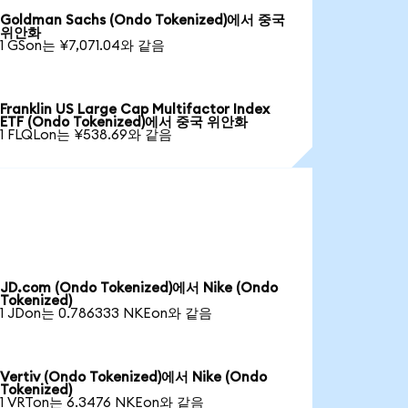
Goldman Sachs (Ondo Tokenized)에서 중국
위안화
1 GSon는 ¥7,071.04와 같음
Franklin US Large Cap Multifactor Index
ETF (Ondo Tokenized)에서 중국 위안화
1 FLQLon는 ¥538.69와 같음
JD.com (Ondo Tokenized)에서 Nike (Ondo
Tokenized)
1 JDon는 0.786333 NKEon와 같음
Vertiv (Ondo Tokenized)에서 Nike (Ondo
Tokenized)
1 VRTon는 6.3476 NKEon와 같음