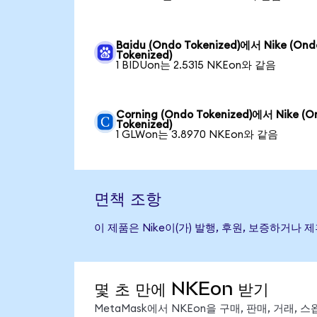
Baidu (Ondo Tokenized)에서 Nike (Ond
Tokenized)
1 BIDUon는 2.5315 NKEon와 같음
Corning (Ondo Tokenized)에서 Nike (O
Tokenized)
1 GLWon는 3.8970 NKEon와 같음
면책 조항
이 제품은 Nike이(가) 발행, 후원, 보증하거
몇 초 만에 NKEon 받기
MetaMask에서 NKEon을 구매, 판매, 거래,