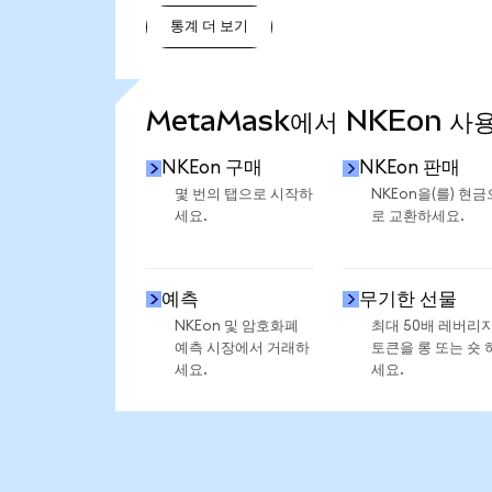
통계 더 보기
통계 더 보기
MetaMask에서 NKEon 사
NKEon 구매
NKEon 판매
몇 번의 탭으로 시작하
NKEon을(를) 현금
세요.
로 교환하세요.
예측
무기한 선물
NKEon 및 암호화폐
최대 50배 레버리
예측 시장에서 거래하
토큰을 롱 또는 숏 
세요.
세요.