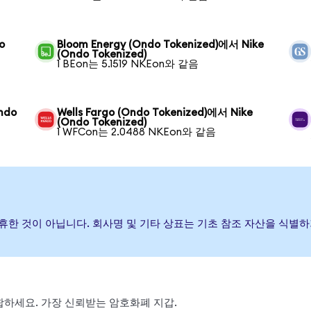
o
Bloom Energy (Ondo Tokenized)에서 Nike
(Ondo Tokenized)
1 BEon는 5.1519 NKEon와 같음
ndo
Wells Fargo (Ondo Tokenized)에서 Nike
(Ondo Tokenized)
1 WFCon는 2.0488 NKEon와 같음
나 제휴한 것이 아닙니다. 회사명 및 기타 상표는 기초 참조 자산을 식
 스왑하세요. 가장 신뢰받는 암호화폐 지갑.