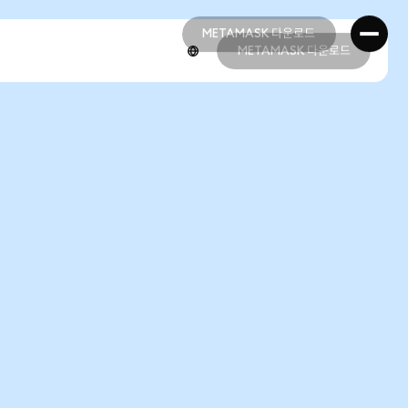
METAMASK 다운로드
METAMASK 다운로드
METAMASK 다운로드
METAMASK 다운로드