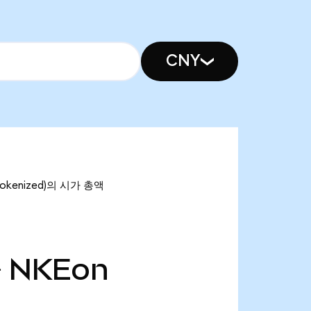
CNY
Tokenized)의 시가 총액
만
NKEon