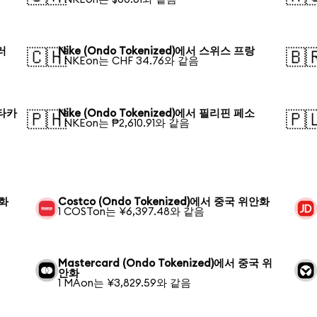
러
Nike (Ondo Tokenized)에서 스위스 프랑
🇨🇭
🇧
1 NKEon는 CHF 34.76와 같음
 타카
Nike (Ondo Tokenized)에서 필리핀 페소
🇵🇭
🇵
1 NKEon는 ₱2,610.91와 같음
안화
Costco (Ondo Tokenized)에서 중국 위안화
1 COSTon는 ¥6,397.48와 같음
Mastercard (Ondo Tokenized)에서 중국 위
안화
1 MAon는 ¥3,829.59와 같음