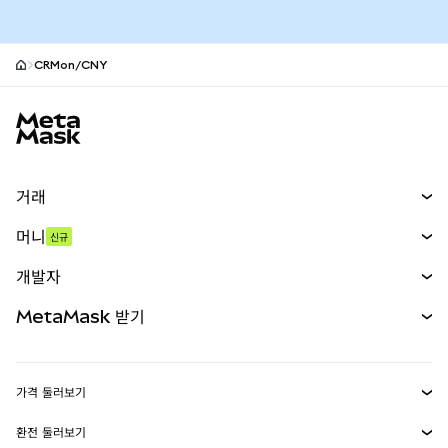
CRMon/CNY
MetaMask 사이트 바닥글
거래
스왑
머니
신규
예측 시장
신규
매수
개발자
무기한 선물
신규
카드
문서 보기
MetaMask 받기
실물자산
mUSD
신규
대시보드
Transaction Shield
수익 창출
Smart Accounts Kit
에이전트 지갑
신규
가격 둘러보기
임베디드 지갑
Snaps
비트코인 가격
환전 둘러보기
MetaMask Connect
이더리움 가격
보상
신규