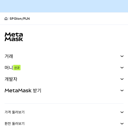
SPGIon/PLN
MetaMask 사이트 바닥글
거래
스왑
머니
신규
예측 시장
신규
매수
개발자
무기한 선물
신규
카드
문서 보기
MetaMask 받기
실물자산
mUSD
신규
대시보드
Transaction Shield
수익 창출
Smart Accounts Kit
에이전트 지갑
신규
가격 둘러보기
임베디드 지갑
Snaps
비트코인 가격
환전 둘러보기
MetaMask Connect
이더리움 가격
보상
신규