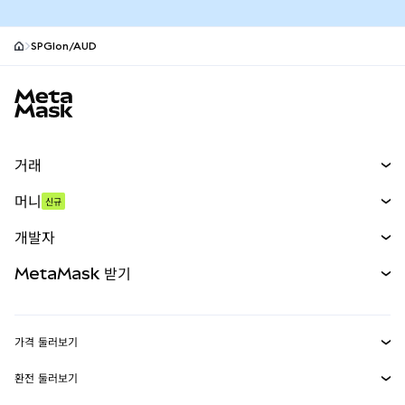
SPGIon/AUD
MetaMask 사이트 바닥글
거래
스왑
머니
신규
예측 시장
신규
매수
개발자
무기한 선물
신규
카드
문서 보기
MetaMask 받기
실물자산
mUSD
신규
대시보드
Transaction Shield
수익 창출
Smart Accounts Kit
에이전트 지갑
신규
가격 둘러보기
임베디드 지갑
Snaps
비트코인 가격
환전 둘러보기
MetaMask Connect
이더리움 가격
보상
신규
BTC를 USD로 환전