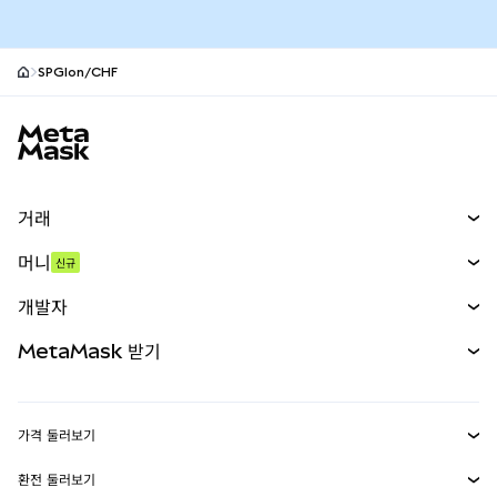
SPGIon/CHF
MetaMask 사이트 바닥글
거래
스왑
머니
신규
예측 시장
신규
매수
개발자
무기한 선물
신규
카드
문서 보기
MetaMask 받기
실물자산
mUSD
신규
대시보드
Transaction Shield
수익 창출
Smart Accounts Kit
에이전트 지갑
신규
가격 둘러보기
임베디드 지갑
Snaps
비트코인 가격
환전 둘러보기
MetaMask Connect
이더리움 가격
보상
신규