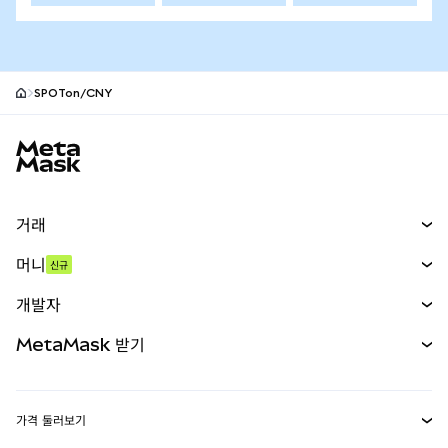
SPOTon/CNY
MetaMask 사이트 바닥글
거래
스왑
머니
신규
예측 시장
신규
매수
개발자
무기한 선물
신규
카드
문서 보기
MetaMask 받기
실물자산
mUSD
신규
대시보드
Transaction Shield
수익 창출
Smart Accounts Kit
에이전트 지갑
신규
가격 둘러보기
임베디드 지갑
Snaps
비트코인 가격