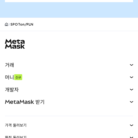
SPOTon/PLN
MetaMask 사이트 바닥글
거래
스왑
머니
신규
예측 시장
신규
매수
개발자
무기한 선물
신규
카드
문서 보기
MetaMask 받기
실물자산
mUSD
신규
대시보드
Transaction Shield
수익 창출
Smart Accounts Kit
에이전트 지갑
신규
가격 둘러보기
임베디드 지갑
Snaps
비트코인 가격
환전 둘러보기