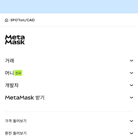
SPOTon/CAD
MetaMask 사이트 바닥글
거래
스왑
머니
신규
예측 시장
신규
매수
개발자
무기한 선물
신규
카드
문서 보기
MetaMask 받기
실물자산
mUSD
신규
대시보드
Transaction Shield
수익 창출
Smart Accounts Kit
에이전트 지갑
신규
가격 둘러보기
임베디드 지갑
Snaps
비트코인 가격
환전 둘러보기
MetaMask Connect
이더리움 가격
보상
신규