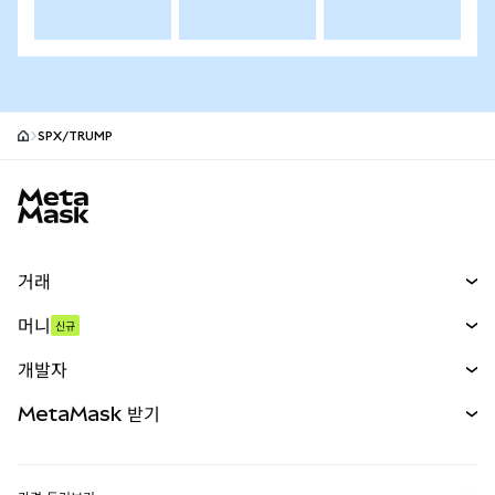
SPX/TRUMP
MetaMask 사이트 바닥글
거래
스왑
머니
신규
예측 시장
신규
매수
개발자
무기한 선물
신규
카드
문서 보기
MetaMask 받기
실물자산
mUSD
신규
대시보드
Transaction Shield
수익 창출
Smart Accounts Kit
에이전트 지갑
신규