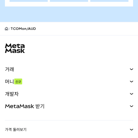
TCOMon/AUD
MetaMask 사이트 바닥글
거래
스왑
머니
신규
예측 시장
신규
매수
개발자
무기한 선물
신규
카드
문서 보기
MetaMask 받기
실물자산
mUSD
신규
대시보드
Transaction Shield
수익 창출
Smart Accounts Kit
에이전트 지갑
신규
가격 둘러보기
임베디드 지갑
Snaps
비트코인 가격