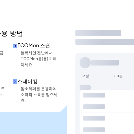
사용 방법
거래
TCOMon 스왑
현금
블록체인 전반에서
TCOMon을(를) 거래
하세요.
15분
30분
스테이킹
지로
암호화폐를 운용하여
하
소극적 소득을 얻으세
요.