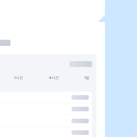
1시간
4시간
1일