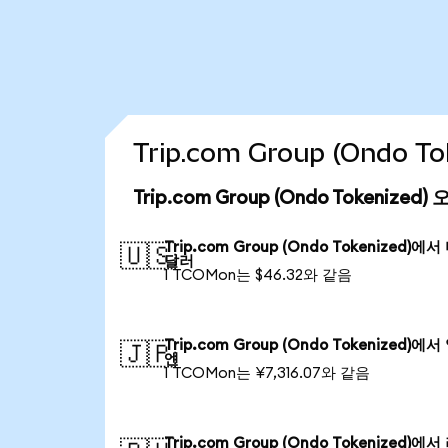
Trip.com Group (Ondo
Trip.com Group (Ondo Tokenize
Trip.com Group (Ondo Tokenized)에
🇺🇸
달러
1 TCOMon는 $46.32와 같음
Trip.com Group (Ondo Tokenized)에
🇯🇵
엔
1 TCOMon는 ¥7,316.07와 같음
Trip.com Group (Ondo Tokenized)에