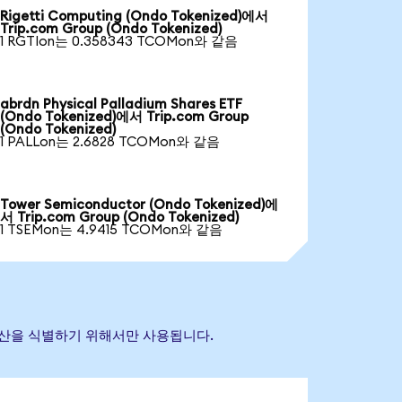
Rigetti Computing (Ondo Tokenized)에서
Trip.com Group (Ondo Tokenized)
1 RGTIon는 0.358343 TCOMon와 같음
abrdn Physical Palladium Shares ETF
(Ondo Tokenized)에서 Trip.com Group
(Ondo Tokenized)
1 PALLon는 2.6828 TCOMon와 같음
Tower Semiconductor (Ondo Tokenized)에
서 Trip.com Group (Ondo Tokenized)
1 TSEMon는 4.9415 TCOMon와 같음
조 자산을 식별하기 위해서만 사용됩니다.