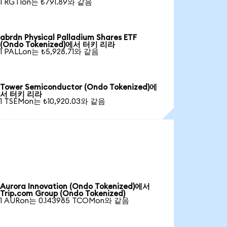
1 RGTIon는 ₺791.89와 같음
abrdn Physical Palladium Shares ETF
(Ondo Tokenized)에서 터키 리라
1 PALLon는 ₺5,928.71와 같음
Tower Semiconductor (Ondo Tokenized)에
서 터키 리라
1 TSEMon는 ₺10,920.03와 같음
Aurora Innovation (Ondo Tokenized)에서
Trip.com Group (Ondo Tokenized)
1 AURon는 0.143985 TCOMon와 같음