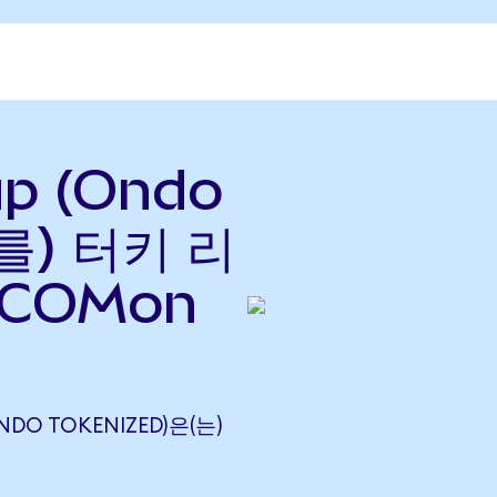
up (Ondo
(를) 터키 리
TCOMon
ONDO TOKENIZED)은(는)