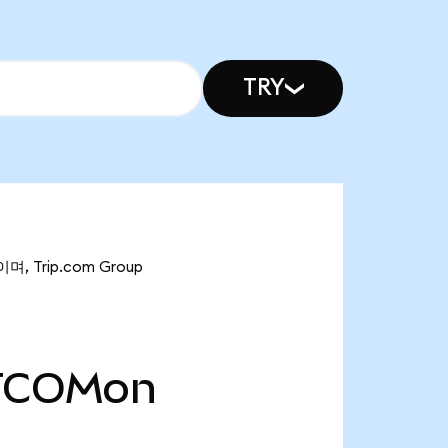
TRY
, Trip.com Group
TCOMon