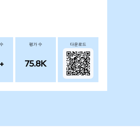
 수
평가 수
다운로드
+
75.8K