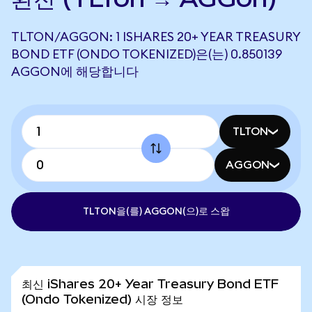
TLTON/AGGON: 1 ISHARES 20+ YEAR TREASURY
BOND ETF (ONDO TOKENIZED)은(는) 0.850139
AGGON에 해당합니다
TLTON
AGGON
TLTON을(를) AGGON(으)로 스왑
최신 iShares 20+ Year Treasury Bond ETF
(Ondo Tokenized) 시장 정보