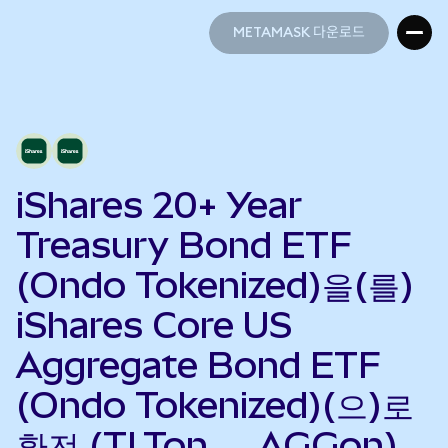
METAMASK 다운로드
METAMASK 다운로드
iShares 20+ Year
Treasury Bond ETF
(Ondo Tokenized)을(를)
iShares Core US
Aggregate Bond ETF
(Ondo Tokenized)(으)로
환전 (TLTon → AGGon)