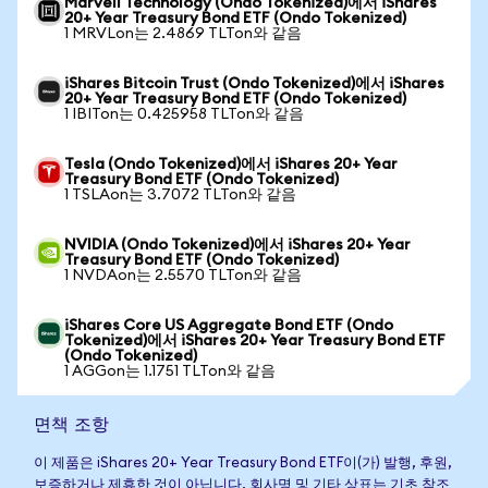
Marvell Technology (Ondo Tokenized)에서 iShares
20+ Year Treasury Bond ETF (Ondo Tokenized)
1 MRVLon는 2.4869 TLTon와 같음
iShares Bitcoin Trust (Ondo Tokenized)에서 iShares
20+ Year Treasury Bond ETF (Ondo Tokenized)
1 IBITon는 0.425958 TLTon와 같음
Tesla (Ondo Tokenized)에서 iShares 20+ Year
Treasury Bond ETF (Ondo Tokenized)
1 TSLAon는 3.7072 TLTon와 같음
NVIDIA (Ondo Tokenized)에서 iShares 20+ Year
Treasury Bond ETF (Ondo Tokenized)
1 NVDAon는 2.5570 TLTon와 같음
iShares Core US Aggregate Bond ETF (Ondo
Tokenized)에서 iShares 20+ Year Treasury Bond ETF
(Ondo Tokenized)
1 AGGon는 1.1751 TLTon와 같음
면책 조항
이 제품은 iShares 20+ Year Treasury Bond ETF이(가) 발행, 후원,
보증하거나 제휴한 것이 아닙니다. 회사명 및 기타 상표는 기초 참조