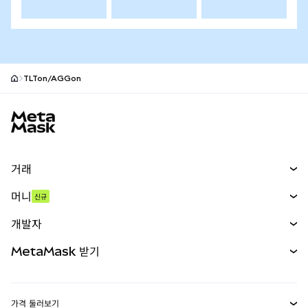
TLTon/AGGon
MetaMask 사이트 바닥글
거래
스왑
머니
신규
예측 시장
신규
매수
개발자
무기한 선물
신규
카드
문서 보기
MetaMask 받기
실물자산
mUSD
신규
대시보드
Transaction Shield
수익 창출
Smart Accounts Kit
에이전트 지갑
신규
가격 둘러보기