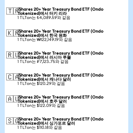
iShares 20+ Year Treasury Bond ETF (Ondo
🇹🇷
Tokenized)에서 터키 리라
1 TLTon는 ₺4,089.59와 같음
iShares 20+ Year Treasury Bond ETF (Ondo
🇰🇷
Tokenized)에서 한국 원화
1 TLTon는 ₩122,149.19와 같음
iShares 20+ Year Treasury Bond ETF (Ondo
🇷🇺
Tokenized)에서 러시아 루블
1 TLTon는 ₽7,123.75와 같음
iShares 20+ Year Treasury Bond ETF (Ondo
🇨🇦
Tokenized)에서 캐나다 달러
1 TLTon는 $120.29와 같음
iShares 20+ Year Treasury Bond ETF (Ondo
🇦🇺
Tokenized)에서 호주 달러
1 TLTon는 $122.09와 같음
iShares 20+ Year Treasury Bond ETF (Ondo
🇸🇬
Tokenized)에서 싱가포르 달러
1 TLTon는 $110.18와 같음