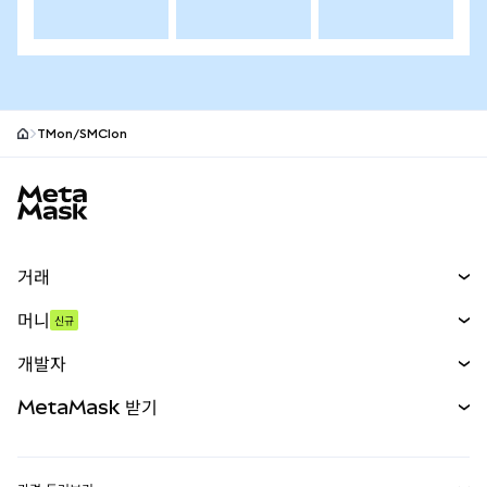
TMon/SMCIon
MetaMask 사이트 바닥글
거래
스왑
머니
신규
예측 시장
신규
매수
개발자
무기한 선물
신규
카드
문서 보기
MetaMask 받기
실물자산
mUSD
신규
대시보드
Transaction Shield
수익 창출
Smart Accounts Kit
에이전트 지갑
신규