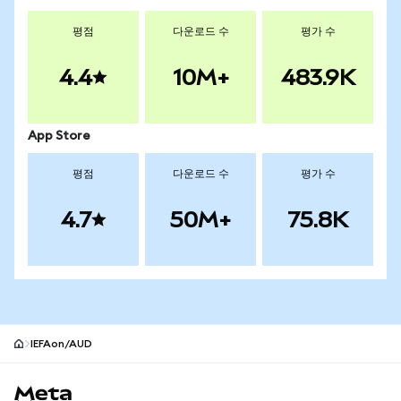
평점
다운로드 수
평가 수
4.4
10M+
483.9K
App Store
평점
다운로드 수
평가 수
4.7
50M+
75.8K
IEFAon/AUD
MetaMask 사이트 바닥글