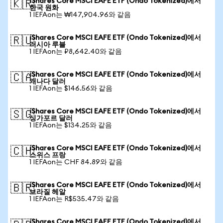
iShares Core MSCI EAFE ETF (Ondo Tokenized)에서
🇰🇷
한국 원화
1 IEFAon는 ₩147,904.96와 같음
iShares Core MSCI EAFE ETF (Ondo Tokenized)에서
🇷🇺
러시아 루블
1 IEFAon는 ₽8,642.40와 같음
iShares Core MSCI EAFE ETF (Ondo Tokenized)에서
🇨🇦
캐나다 달러
1 IEFAon는 $146.56와 같음
iShares Core MSCI EAFE ETF (Ondo Tokenized)에서
🇸🇬
싱가포르 달러
1 IEFAon는 $134.25와 같음
iShares Core MSCI EAFE ETF (Ondo Tokenized)에서
🇨🇭
스위스 프랑
1 IEFAon는 CHF 84.89와 같음
iShares Core MSCI EAFE ETF (Ondo Tokenized)에서
🇧🇷
브라질 헤알
1 IEFAon는 R$535.47와 같음
iShares Core MSCI EAFE ETF (Ondo Tokenized)에서