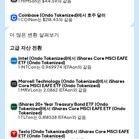
1 HIMSon는 $44.59와 같음
Coinbase (Ondo Tokenized)에서 호주 달러
1 COINon는 $218.43와 같음
더 많은 변환 살펴보기
고급 자산 전환
Intel (Ondo Tokenized)에서 iShares Core MSCI EAFE
ETF (Ondo Tokenized)
1 INTCon는 0.969974 IEFAon와 같음
Marvell Technology (Ondo Tokenized)에서 iShares
Core MSCI EAFE ETF (Ondo Tokenized)
1 MRVLon는 2.0862 IEFAon와 같음
iShares 20+ Year Treasury Bond ETF (Ondo
Tokenized)에서 iShares Core MSCI EAFE ETF (Ondo
Tokenized)
1 TLTon는 0.818338 IEFAon와 같음
Tesla (Ondo Tokenized)에서 iShares Core MSCI EAFE
ETF (Ondo Tokenized)