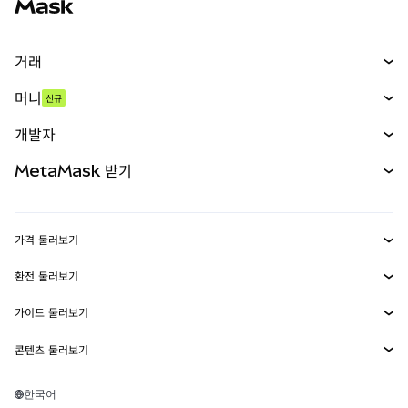
거래
스왑
머니
신규
예측 시장
신규
매수
개발자
무기한 선물
신규
카드
문서 보기
MetaMask 받기
실물자산
mUSD
신규
대시보드
Transaction Shield
수익 창출
Smart Accounts Kit
에이전트 지갑
신규
가격 둘러보기
임베디드 지갑
Snaps
비트코인 가격
환전 둘러보기
MetaMask Connect
이더리움 가격
보상
신규
BTC를 USD로 환전
솔라나 가격
가이드 둘러보기
Snaps
보안
ETH를 USD로 환전
BTC 매수
시바이누 가격
USDT를 INR로 환전
콘텐츠 둘러보기
웹3 서비스
고객 지원
ETH 매수
페페 가격
비트코인 지갑
BTC를 USDT로 환전
SOL 매수
채용
테더 가격
솔라나 지갑
한국어
BTC를 INR로 환전