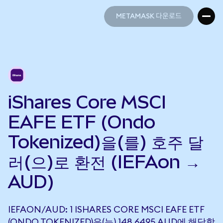
METAMASK 다운로드
METAMASK 다운로드
iShares Core MSCI
EAFE ETF (Ondo
Tokenized)을(를) 호주 달
러(으)로 환전 (IEFAon →
AUD)
IEFAON/AUD: 1 ISHARES CORE MSCI EAFE ETF
(ONDO TOKENIZED)은(는) 148.6495 AUD에 해당합