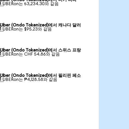

1 UBERon는 ₺3,234.30와 같음
Uber (Ondo Tokenized)에서 캐나다 달러

1 UBERon는 $95.23와 같음
Uber (Ondo Tokenized)에서 스위스 프랑

1 UBERon는 CHF 54.86와 같음
Uber (Ondo Tokenized)에서 필리핀 페소

1 UBERon는 ₱4,128.58와 같음