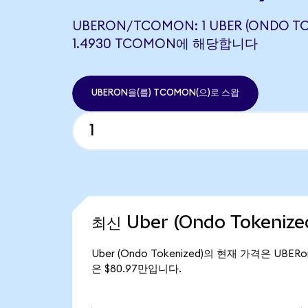
UBERON/TCOMON: 1 UBER (ONDO TO
1.4930 TCOMON에 해당합니다
UBERON을(를) TCOMON(으)로 스왑
최신 Uber (Ondo Tokeniz
Uber (Ondo Tokenized)의 현재 가격은 UBER
은 $80.97만입니다.