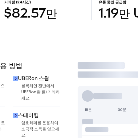
거래량
(24시간)
유통 중인 공급량
$82.57만
1.19만
사용 방법
거래
UBERon 스왑
금으
블록체인 전반에서
UBERon을(를) 거래하
세요.
15분
30분
스테이킹
지로
암호화폐를 운용하여
하
소극적 소득을 얻으세
요.