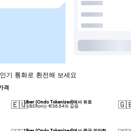
)을 인기 통화로 환전해 보세요
 가격
Uber (Ondo Tokenized)에서 유로
🇪🇺
🇬
1 UBERon는 €58.84와 같음
Uber (Ondo Tokenized)에서 중국 위안화