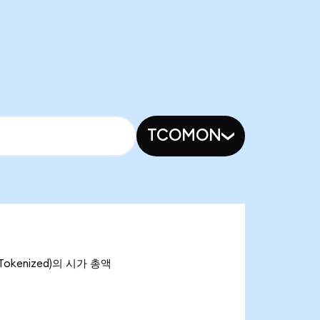
TCOMON
 Tokenized)의 시가 총액