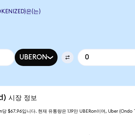
KENIZED)은(는)
UBERON
ed) 시장 정보
on당 $67.96입니다. 현재 유통량은 1.19만 UBERon이며, Uber (Ondo