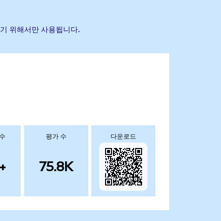
별하기 위해서만 사용됩니다.
 수
평가 수
다운로드
+
75.8K