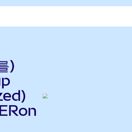
를)
up
zed)
ERon