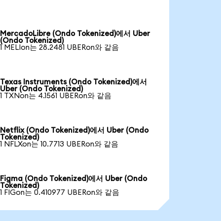
MercadoLibre (Ondo Tokenized)에서 Uber
(Ondo Tokenized)
1 MELIon는 28.2481 UBERon와 같음
Texas Instruments (Ondo Tokenized)에서
Uber (Ondo Tokenized)
1 TXNon는 4.1561 UBERon와 같음
Netflix (Ondo Tokenized)에서 Uber (Ondo
Tokenized)
1 NFLXon는 10.7713 UBERon와 같음
Figma (Ondo Tokenized)에서 Uber (Ondo
Tokenized)
1 FIGon는 0.410977 UBERon와 같음