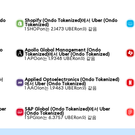
ndo
Shopify (Ondo Tokenized)에서 Uber (Ondo
Tokenized)
1 SHOPon는 2.1473 UBERon와 같음
do
Apollo Global Management (Ondo
Tokenized)에서 Uber (Ondo Tokenized)
1 APOon는 1.9348 UBERon와 같음
에서
Applied Optoelectronics (Ondo Tokenized)
에서 Uber (Ondo Tokenized)
1 AAOIon는 1.9463 UBERon와 같음
ber
S&P Global (Ondo Tokenized)에서 Uber
(Ondo Tokenized)
1 SPGIon는 6.3757 UBERon와 같음