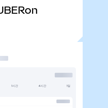
UBERon
1시간
4시간
1일