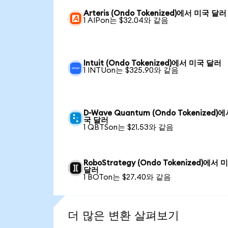
Arteris (Ondo Tokenized)에서 미국 달러
1 AIPon는 $32.04와 같음
Intuit (Ondo Tokenized)에서 미국 달러
1 INTUon는 $325.90와 같음
D-Wave Quantum (Ondo Tokenized)
국 달러
1 QBTSon는 $21.53와 같음
RoboStrategy (Ondo Tokenized)에서 
달러
1 BOTon는 $27.40와 같음
더 많은 변환 살펴보기