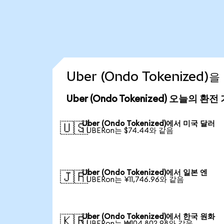
Uber (Ondo Tokenized
Uber (Ondo Tokenized) 오늘의 환전
Uber (Ondo Tokenized)에서 미국 달러
🇺🇸
1 UBERon는 $74.44와 같음
Uber (Ondo Tokenized)에서 일본 엔
🇯🇵
1 UBERon는 ¥11,746.96와 같음
Uber (Ondo Tokenized)에서 한국 원화
🇰🇷
1 UBERon는 ₩104,802.98와 같음