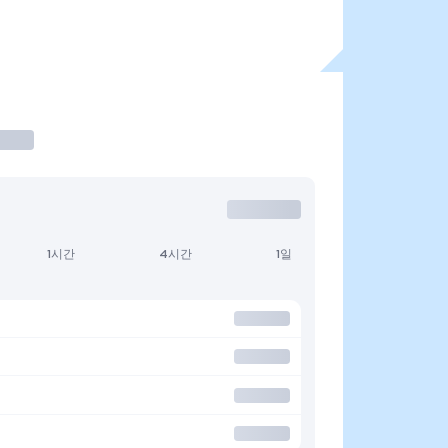
1시간
4시간
1일