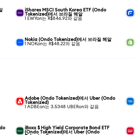
헤알
iShares MSCI South Korea ETF (Ondo
Tokenized)에서 브라질 헤알
1 EWYon는 R$846.92와 같음
Nokia (Ondo Tokenized)에서 브라질 헤알
1 NOKon는 R$48.22와 같음
Adobe (Ondo Tokenized)에서 Uber (Ondo
Tokenized)
1 ADBEon는 3.5348 UBERon와 같음
ndo
iBoxx $ High Yield Corporate Bond ETF
(Ondo Tokenized)에서 Uber (Ondo