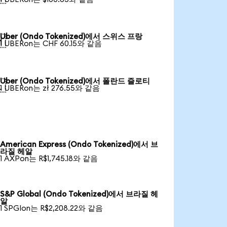
Uber (Ondo Tokenized)에서 스위스 프랑

1 UBERon는 CHF 60.15와 같음
Uber (Ondo Tokenized)에서 폴란드 즐로티

1 UBERon는 zł 276.55와 같음
American Express (Ondo Tokenized)에서 브
라질 헤알
1 AXPon는 R$1,745.18와 같음
S&P Global (Ondo Tokenized)에서 브라질 헤
알
1 SPGIon는 R$2,208.22와 같음