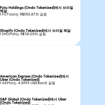
Futu Holdings (Ondo Tokenized)에서 브라질
헤알
1 FUTUon는 R$555.87와 같음
Shopify (Ondo Tokenized)에서 브라질 헤알
1 SHOPon는 R$761.03와 같음
American Express (Ondo Tokenized)에서
Uber (Ondo Tokenized)
1 AXPon는 4.5993 UBERon와 같음
S&P Global (Ondo Tokenized)에서 Uber
(Ondo Tokenized)