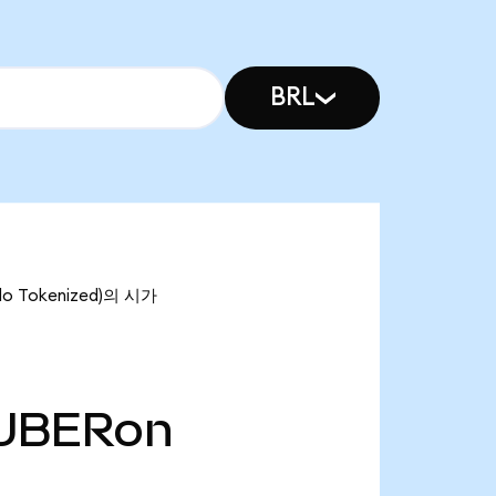
BRL
o Tokenized)의 시가
UBERon