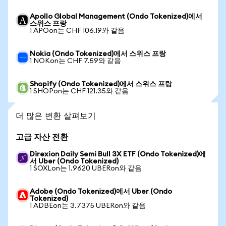
Apollo Global Management (Ondo Tokenized)에서
스위스 프랑
1 APOon는 CHF 106.19와 같음
Nokia (Ondo Tokenized)에서 스위스 프랑
1 NOKon는 CHF 7.59와 같음
Shopify (Ondo Tokenized)에서 스위스 프랑
1 SHOPon는 CHF 121.35와 같음
더 많은 변환 살펴보기
고급 자산 전환
Direxion Daily Semi Bull 3X ETF (Ondo Tokenized)에
서 Uber (Ondo Tokenized)
1 SOXLon는 1.9620 UBERon와 같음
Adobe (Ondo Tokenized)에서 Uber (Ondo
Tokenized)
1 ADBEon는 3.7375 UBERon와 같음