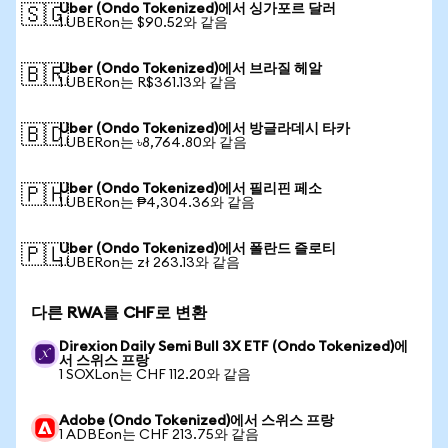
Uber (Ondo Tokenized)에서 싱가포르 달러
🇸🇬
1 UBERon는 $90.52와 같음
Uber (Ondo Tokenized)에서 브라질 헤알
🇧🇷
1 UBERon는 R$361.13와 같음
Uber (Ondo Tokenized)에서 방글라데시 타카
🇧🇩
1 UBERon는 ৳8,764.80와 같음
Uber (Ondo Tokenized)에서 필리핀 페소
🇵🇭
1 UBERon는 ₱4,304.36와 같음
Uber (Ondo Tokenized)에서 폴란드 즐로티
🇵🇱
1 UBERon는 zł 263.13와 같음
다른 RWA를 CHF로 변환
Direxion Daily Semi Bull 3X ETF (Ondo Tokenized)에
서 스위스 프랑
1 SOXLon는 CHF 112.20와 같음
Adobe (Ondo Tokenized)에서 스위스 프랑
1 ADBEon는 CHF 213.75와 같음