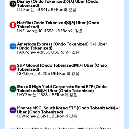
Disney (Ondo Tokenized)에서 Uber (Ondo
Tokenized)
1 DISon는 1.4841 UBERon와 같음
Netflix (Ondo Tokenized)에서 Uber (Ondo
Tokenized)
1 NFLXon는 10.4558 UBERon와 같음
American Express (Ondo Tokenized)에서 Uber
(Ondo Tokenized)
1 AXPon는 4.8550 UBERon와 같음
S&P Global (Ondo Tokenized)에서 Uber (Ondo
Tokenized)
1 SPGIon는 6.1206 UBERon와 같음
iBoxx $ High Yield Corporate Bond ETF (Ondo
Tokenized)에서 Uber (Ondo Tokenized)
1 HYGon는 1.1823 UBERon와 같음
iShares MSCI South Korea ETF (Ondo Tokenized)에서
Uber (Ondo Tokenized)
1 EWYon는 2.3191 UBERon와 같음