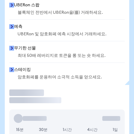
UBERon 스왑
블록체인 전반에서 UBERon을(를) 거래하세요.
예측
UBERon 및 암호화폐 예측 시장에서 거래하세요.
무기한 선물
최대 50배 레버리지로 토큰을 롱 또는 숏 하세요.
스테이킹
암호화폐를 운용하여 소극적 소득을 얻으세요.
거래
15분
30분
1시간
4시간
1일