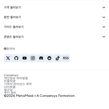
수익 창출
Smart Accounts Kit
에이전트 지갑
신규
가격 둘러보기
임베디드 지갑
Snaps
비트코인 가격
환전 둘러보기
MetaMask Connect
이더리움 가격
보상
신규
BTC를 USD로 환전
솔라나 가격
가이드 둘러보기
Snaps
보안
ETH를 USD로 환전
BTC 매수
시바이누 가격
USDT를 INR로 환전
콘텐츠 둘러보기
웹3 서비스
고객 지원
ETH 매수
페페 가격
비트코인 지갑
BTC를 USDT로 환전
SOL 매수
채용
테더 가격
솔라나 지갑
한국어
BTC를 INR로 환전
PEPE 매수
연락처
USDC 가격
최고의 암호화폐 카드
ETH를 USDT로 환전
USDT 매수
체인링크 가격
최고의 모바일 암호화폐 지갑
USDT를 PHP로 환전
USDC 매수
Polymarket이란?
BTC를 EUR로 환전
SHIB 매수
Consensys
암호화폐 세금 뉴스
개인정보 처리방침
이용약관
BNB 매수
기여자 라이선스 계약
암호화폐 매수 방법
사이트맵
접근성
비트코인 매도 방법
쿠키 관리
©2026 MetaMask • A Consensys Formation