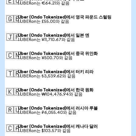
🇪🇺
1 UBERon는 €64.21와 같음
Uber (Ondo Tokenized)에서 영국 파운드 스털링
🇬🇧
1 UBERon는 £55.00와 같음
Uber (Ondo Tokenized)에서 일본 엔
🇯🇵
1 UBERon는 ¥11,710.67와 같음
Uber (Ondo Tokenized)에서 중국 위안화
🇨🇳
1 UBERon는 ¥500.70와 같음
Uber (Ondo Tokenized)에서 터키 리라
🇹🇷
1 UBERon는 ₺3,539.62와 같음
Uber (Ondo Tokenized)에서 한국 원화
🇰🇷
1 UBERon는 ₩104,476.94와 같음
Uber (Ondo Tokenized)에서 러시아 루블
🇷🇺
1 UBERon는 ₽6,055.40와 같음
Uber (Ondo Tokenized)에서 캐나다 달러
🇨🇦
1 UBERon는 $103.57와 같음