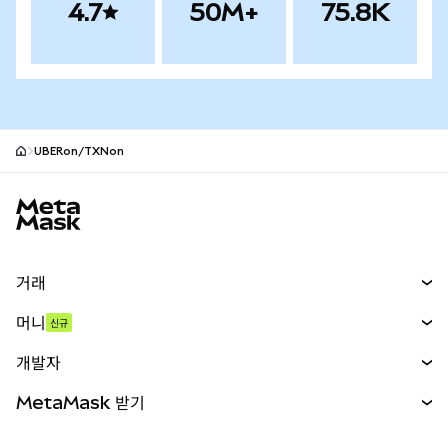
4.7
50M+
75.8K
UBERon/TXNon
MetaMask 사이트 바닥글
거래
스왑
머니
신규
예측 시장
신규
매수
개발자
무기한 선물
신규
카드
문서 보기
MetaMask 받기
실물자산
mUSD
신규
대시보드
Transaction Shield