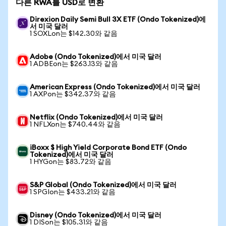
다른 RWA를 USD로 변환
Direxion Daily Semi Bull 3X ETF (Ondo Tokenized)에
서 미국 달러
1 SOXLon는 $142.30와 같음
Adobe (Ondo Tokenized)에서 미국 달러
1 ADBEon는 $263.13와 같음
American Express (Ondo Tokenized)에서 미국 달러
1 AXPon는 $342.37와 같음
Netflix (Ondo Tokenized)에서 미국 달러
1 NFLXon는 $740.44와 같음
iBoxx $ High Yield Corporate Bond ETF (Ondo
Tokenized)에서 미국 달러
1 HYGon는 $83.72와 같음
S&P Global (Ondo Tokenized)에서 미국 달러
1 SPGIon는 $433.21와 같음
Disney (Ondo Tokenized)에서 미국 달러
1 DISon는 $105.31와 같음