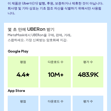
이 제품은 Uber이(가) 발행, 후원, 보증하거나 제휴한 것이 아닙니다.
회사명 및 기타 상표는 기초 참조 자산을 식별하기 위해서만 사용됩
니다.
몇 초 만에 UBERon 받기
MetaMask에서 UBERon을 구매, 판매, 거래,
스왑하세요. 가장 신뢰받는 암호화폐 지갑.
Google Play
평점
다운로드 수
평가 수
4.4
10M+
483.9K
App Store
평점
다운로드 수
평가 수