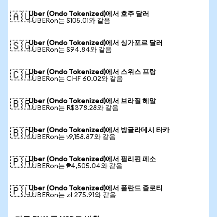
Uber (Ondo Tokenized)에서 호주 달러
🇦🇺
1 UBERon는 $105.01와 같음
Uber (Ondo Tokenized)에서 싱가포르 달러
🇸🇬
1 UBERon는 $94.84와 같음
Uber (Ondo Tokenized)에서 스위스 프랑
🇨🇭
1 UBERon는 CHF 60.02와 같음
Uber (Ondo Tokenized)에서 브라질 헤알
🇧🇷
1 UBERon는 R$378.28와 같음
Uber (Ondo Tokenized)에서 방글라데시 타카
🇧🇩
1 UBERon는 ৳9,158.87와 같음
Uber (Ondo Tokenized)에서 필리핀 페소
🇵🇭
1 UBERon는 ₱4,505.04와 같음
Uber (Ondo Tokenized)에서 폴란드 즐로티
🇵🇱
1 UBERon는 zł 275.91와 같음