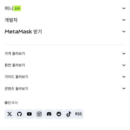
스왑
머니
신규
예측 시장
신규
매수
개발자
무기한 선물
신규
카드
문서 보기
MetaMask 받기
실물자산
mUSD
신규
대시보드
Transaction Shield
수익 창출
Smart Accounts Kit
에이전트 지갑
신규
가격 둘러보기
임베디드 지갑
Snaps
비트코인 가격
환전 둘러보기
MetaMask Connect
이더리움 가격
보상
신규
BTC를 USD로 환전
솔라나 가격
가이드 둘러보기
Snaps
보안
ETH를 USD로 환전
BTC 매수
시바이누 가격
USDT를 INR로 환전
콘텐츠 둘러보기
웹3 서비스
고객 지원
ETH 매수
페페 가격
비트코인 지갑
BTC를 USDT로 환전
SOL 매수
채용
테더 가격
솔라나 지갑
한국어
BTC를 INR로 환전
PEPE 매수
연락처
USDC 가격
최고의 암호화폐 카드
ETH를 USDT로 환전
USDT 매수
체인링크 가격
최고의 모바일 암호화폐 지갑
USDT를 PHP로 환전
USDC 매수
Polymarket이란?