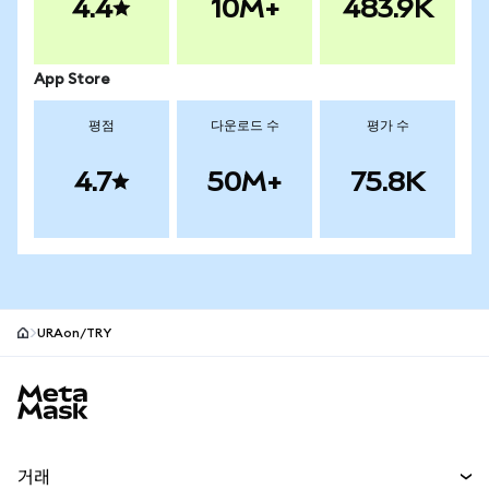
4.4
10M+
483.9K
App Store
평점
다운로드 수
평가 수
4.7
50M+
75.8K
URAon/TRY
MetaMask 사이트 바닥글
거래