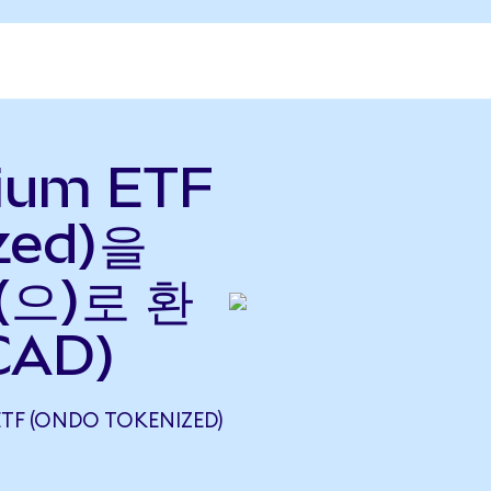
nium ETF
zed)을
(으)로 환
CAD)
TF (ONDO TOKENIZED)