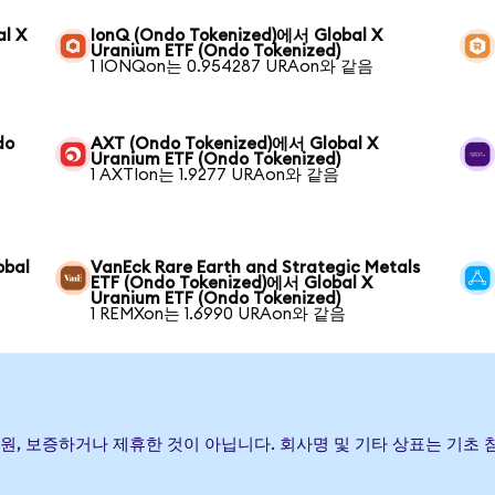
l X
IonQ (Ondo Tokenized)에서 Global X
Uranium ETF (Ondo Tokenized)
1 IONQon는 0.954287 URAon와 같음
do
AXT (Ondo Tokenized)에서 Global X
Uranium ETF (Ondo Tokenized)
1 AXTIon는 1.9277 URAon와 같음
obal
VanEck Rare Earth and Strategic Metals
ETF (Ondo Tokenized)에서 Global X
Uranium ETF (Ondo Tokenized)
1 REMXon는 1.6990 URAon와 같음
) 발행, 후원, 보증하거나 제휴한 것이 아닙니다. 회사명 및 기타 상표는 