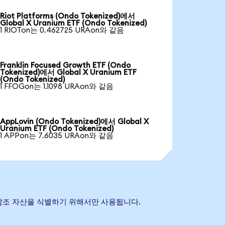
Riot Platforms (Ondo Tokenized)에서
Global X Uranium ETF (Ondo Tokenized)
1 RIOTon는 0.462725 URAon와 같음
Franklin Focused Growth ETF (Ondo
Tokenized)에서 Global X Uranium ETF
(Ondo Tokenized)
1 FFOGon는 1.1098 URAon와 같음
AppLovin (Ondo Tokenized)에서 Global X
Uranium ETF (Ondo Tokenized)
1 APPon는 7.6035 URAon와 같음
기초 참조 자산을 식별하기 위해서만 사용됩니다.