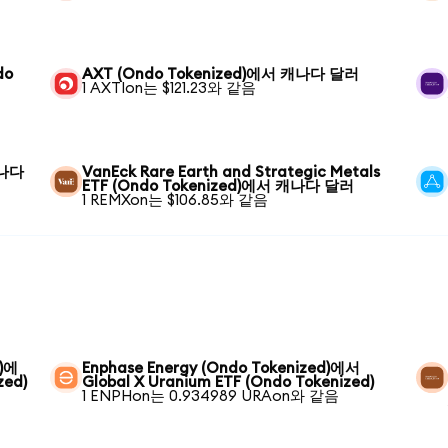
do
AXT (Ondo Tokenized)에서 캐나다 달러
1 AXTIon는 $121.23와 같음
캐나다
VanEck Rare Earth and Strategic Metals
ETF (Ondo Tokenized)에서 캐나다 달러
1 REMXon는 $106.85와 같음
d)에
Enphase Energy (Ondo Tokenized)에서
zed)
Global X Uranium ETF (Ondo Tokenized)
1 ENPHon는 0.934989 URAon와 같음