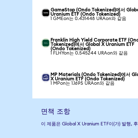
GameStop (Ondo Tokenized)에서 Globa
Uranium ETF (Ondo Tokenized)
1 GMEon는 0.431448 URAon와 같음
Franklin High Yield Corporate ETF (On
Tokenized)에서 Global X Uranium ETF
(Ondo Tokenized)
1 FLHYon는 0.545244 URAon와 같음
MP Materials (Ondo Tokenized)에서 Gl
X Uranium ETF (Ondo Tokenized)
1 MPon는 1.1695 URAon와 같음
면책 조항
이 제품은 Global X Uranium ETF이(가