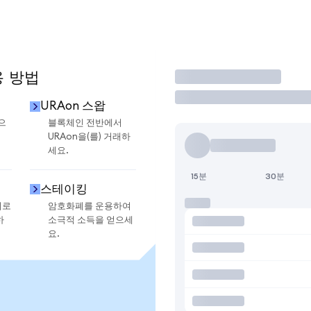
용 방법
거래
URAon 스왑
으
블록체인 전반에서
URAon을(를) 거래하
세요.
15분
30분
스테이킹
지로
암호화폐를 운용하여
하
소극적 소득을 얻으세
요.