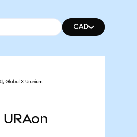
CAD
Global X Uranium
만
URAon