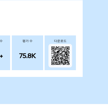
 수
평가 수
다운로드
+
75.8K