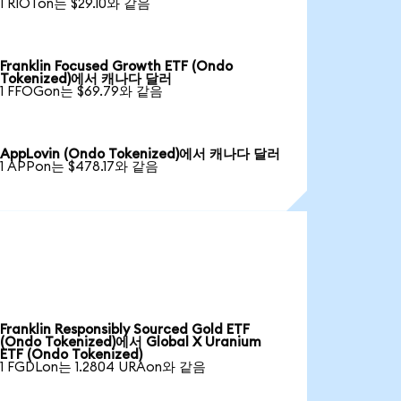
1 RIOTon는 $29.10와 같음
Franklin Focused Growth ETF (Ondo
Tokenized)에서 캐나다 달러
1 FFOGon는 $69.79와 같음
AppLovin (Ondo Tokenized)에서 캐나다 달러
1 APPon는 $478.17와 같음
Franklin Responsibly Sourced Gold ETF
(Ondo Tokenized)에서 Global X Uranium
ETF (Ondo Tokenized)
1 FGDLon는 1.2804 URAon와 같음