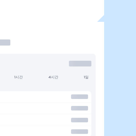
1시간
4시간
1일