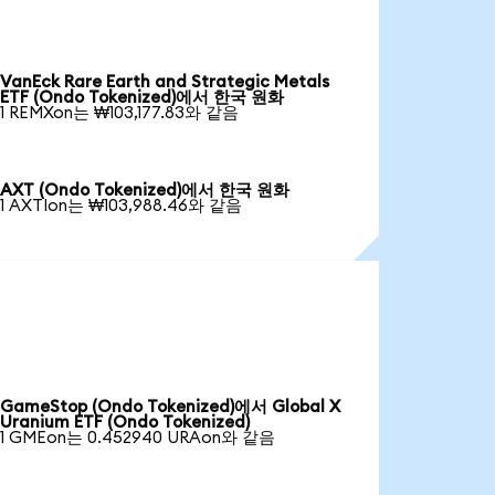
VanEck Rare Earth and Strategic Metals
ETF (Ondo Tokenized)에서 한국 원화
1 REMXon는 ₩103,177.83와 같음
AXT (Ondo Tokenized)에서 한국 원화
1 AXTIon는 ₩103,988.46와 같음
GameStop (Ondo Tokenized)에서 Global X
Uranium ETF (Ondo Tokenized)
1 GMEon는 0.452940 URAon와 같음