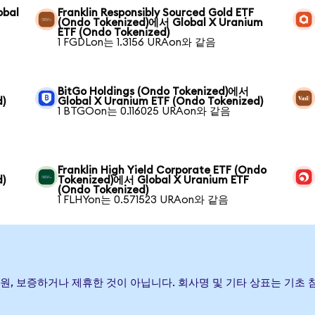
obal
Franklin Responsibly Sourced Gold ETF
(Ondo Tokenized)에서 Global X Uranium
ETF (Ondo Tokenized)
1 FGDLon는 1.3156 URAon와 같음
BitGo Holdings (Ondo Tokenized)에서
d)
Global X Uranium ETF (Ondo Tokenized)
1 BTGOon는 0.116025 URAon와 같음
Franklin High Yield Corporate ETF (Ondo
d)
Tokenized)에서 Global X Uranium ETF
(Ondo Tokenized)
1 FLHYon는 0.571523 URAon와 같음
) 발행, 후원, 보증하거나 제휴한 것이 아닙니다. 회사명 및 기타 상표는 