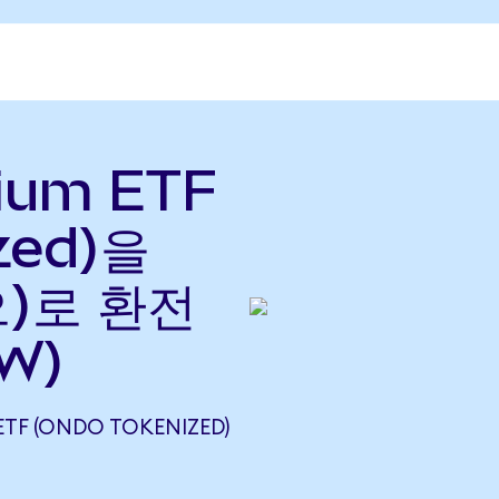
nium ETF
zed)을
으)로 환전
W)
TF (ONDO TOKENIZED)