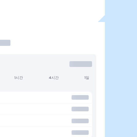
1시간
4시간
1일