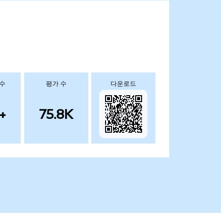
 수
평가 수
다운로드
+
75.8K