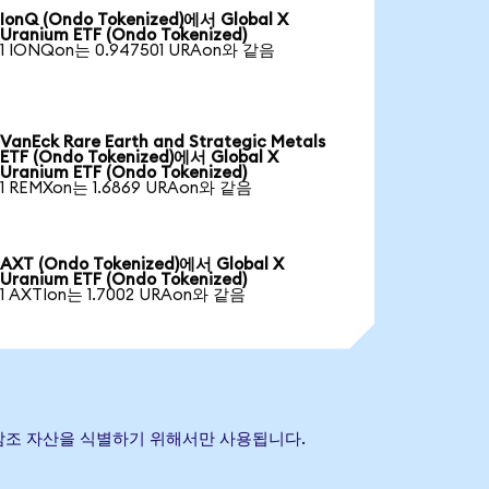
IonQ (Ondo Tokenized)에서 Global X
Uranium ETF (Ondo Tokenized)
1 IONQon는 0.947501 URAon와 같음
VanEck Rare Earth and Strategic Metals
ETF (Ondo Tokenized)에서 Global X
Uranium ETF (Ondo Tokenized)
1 REMXon는 1.6869 URAon와 같음
AXT (Ondo Tokenized)에서 Global X
Uranium ETF (Ondo Tokenized)
1 AXTIon는 1.7002 URAon와 같음
기초 참조 자산을 식별하기 위해서만 사용됩니다.