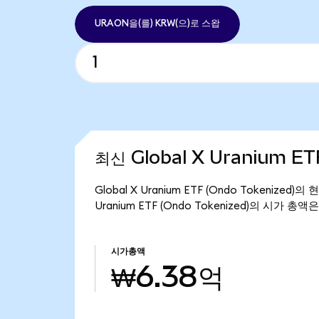
URAON을(를) KRW(으)로 스왑
최신 Global X Uranium ET
Global X Uranium ETF (Ondo Tokenized
Uranium ETF (Ondo Tokenized)의 시가 총
시가총액
₩6.38억