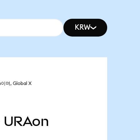
KRW
이며, Global X
만
URAon