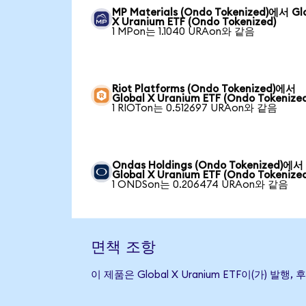
MP Materials (Ondo Tokenized)에서 Gl
X Uranium ETF (Ondo Tokenized)
1 MPon는 1.1040 URAon와 같음
Riot Platforms (Ondo Tokenized)에서
Global X Uranium ETF (Ondo Tokenize
1 RIOTon는 0.512697 URAon와 같음
Ondas Holdings (Ondo Tokenized)에서
Global X Uranium ETF (Ondo Tokenize
1 ONDSon는 0.206474 URAon와 같음
면책 조항
이 제품은 Global X Uranium ETF이(가