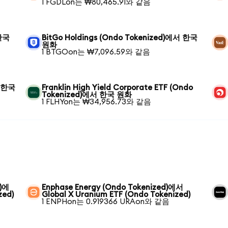
1 FGDLon는 ₩80,465.91와 같음
 한국
BitGo Holdings (Ondo Tokenized)에서 한국
원화
1 BTGOon는 ₩7,096.59와 같음
서 한국
Franklin High Yield Corporate ETF (Ondo
Tokenized)에서 한국 원화
1 FLHYon는 ₩34,956.73와 같음
d)에
Enphase Energy (Ondo Tokenized)에서
zed)
Global X Uranium ETF (Ondo Tokenized)
1 ENPHon는 0.919366 URAon와 같음