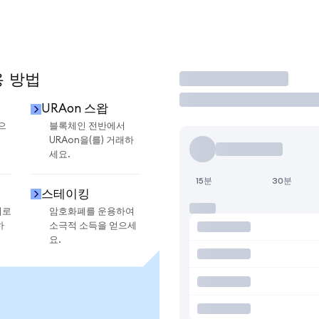
용 방법
거래
URAon 스왑
으
블록체인 전반에서
URAon을(를) 거래하
세요.
15분
30분
스테이킹
지로
암호화폐를 운용하여
하
소극적 소득을 얻으세
요.