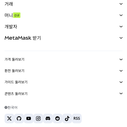
거래
스왑
머니
신규
예측 시장
신규
매수
개발자
무기한 선물
신규
카드
문서 보기
MetaMask 받기
실물자산
mUSD
신규
대시보드
Transaction Shield
수익 창출
Smart Accounts Kit
에이전트 지갑
신규
가격 둘러보기
임베디드 지갑
Snaps
비트코인 가격
환전 둘러보기
MetaMask Connect
이더리움 가격
보상
신규
BTC를 USD로 환전
솔라나 가격
가이드 둘러보기
Snaps
보안
ETH를 USD로 환전
BTC 매수
시바이누 가격
USDT를 INR로 환전
콘텐츠 둘러보기
웹3 서비스
고객 지원
ETH 매수
페페 가격
비트코인 지갑
BTC를 USDT로 환전
SOL 매수
채용
테더 가격
솔라나 지갑
한국어
BTC를 INR로 환전
PEPE 매수
연락처
USDC 가격
최고의 암호화폐 카드
ETH를 USDT로 환전
USDT 매수
체인링크 가격
최고의 모바일 암호화폐 지갑
USDT를 PHP로 환전