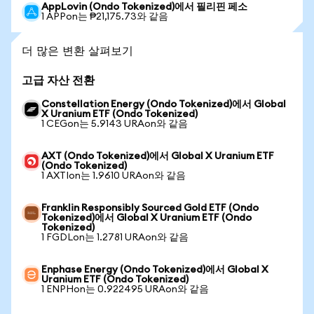
AppLovin (Ondo Tokenized)에서 필리핀 페소
1 APPon는 ₱21,175.73와 같음
더 많은 변환 살펴보기
고급 자산 전환
Constellation Energy (Ondo Tokenized)에서 Global
X Uranium ETF (Ondo Tokenized)
1 CEGon는 5.9143 URAon와 같음
AXT (Ondo Tokenized)에서 Global X Uranium ETF
(Ondo Tokenized)
1 AXTIon는 1.9610 URAon와 같음
Franklin Responsibly Sourced Gold ETF (Ondo
Tokenized)에서 Global X Uranium ETF (Ondo
Tokenized)
1 FGDLon는 1.2781 URAon와 같음
Enphase Energy (Ondo Tokenized)에서 Global X
Uranium ETF (Ondo Tokenized)
1 ENPHon는 0.922495 URAon와 같음