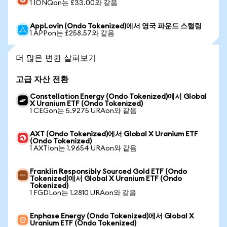
1 IONQon는 £33.00와 같음
AppLovin (Ondo Tokenized)에서 영국 파운드 스털링
1 APPon는 £258.57와 같음
더 많은 변환 살펴보기
고급 자산 전환
Constellation Energy (Ondo Tokenized)에서 Global
X Uranium ETF (Ondo Tokenized)
1 CEGon는 5.9275 URAon와 같음
AXT (Ondo Tokenized)에서 Global X Uranium ETF
(Ondo Tokenized)
1 AXTIon는 1.9654 URAon와 같음
Franklin Responsibly Sourced Gold ETF (Ondo
Tokenized)에서 Global X Uranium ETF (Ondo
Tokenized)
1 FGDLon는 1.2810 URAon와 같음
Enphase Energy (Ondo Tokenized)에서 Global X
Uranium ETF (Ondo Tokenized)