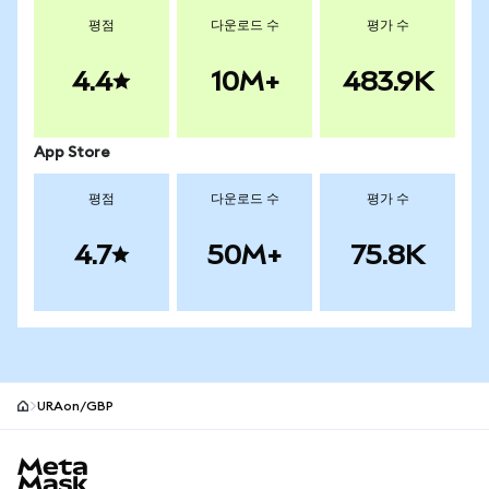
평점
다운로드 수
평가 수
4.4
10M+
483.9K
App Store
평점
다운로드 수
평가 수
4.7
50M+
75.8K
URAon/GBP
MetaMask 사이트 바닥글