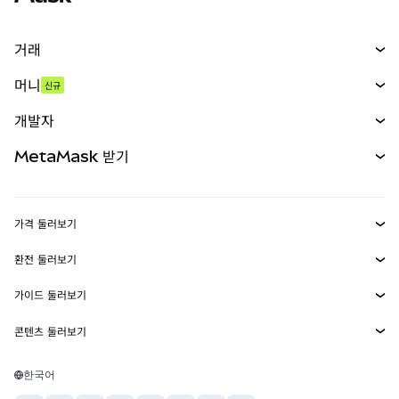
거래
스왑
머니
신규
예측 시장
신규
매수
개발자
무기한 선물
신규
카드
문서 보기
MetaMask 받기
실물자산
mUSD
신규
대시보드
Transaction Shield
수익 창출
Smart Accounts Kit
에이전트 지갑
신규
가격 둘러보기
임베디드 지갑
Snaps
비트코인 가격
환전 둘러보기
MetaMask Connect
이더리움 가격
보상
신규
BTC를 USD로 환전
솔라나 가격
가이드 둘러보기
Snaps
보안
ETH를 USD로 환전
BTC 매수
시바이누 가격
USDT를 INR로 환전
콘텐츠 둘러보기
웹3 서비스
고객 지원
ETH 매수
페페 가격
비트코인 지갑
BTC를 USDT로 환전
SOL 매수
채용
테더 가격
솔라나 지갑
한국어
BTC를 INR로 환전
PEPE 매수