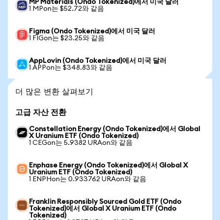
MP Materials (Ondo Tokenized)에서 미국 달러
1 MPon는 $52.72와 같음
Figma (Ondo Tokenized)에서 미국 달러
1 FIGon는 $23.25와 같음
AppLovin (Ondo Tokenized)에서 미국 달러
1 APPon는 $348.83와 같음
더 많은 변환 살펴보기
고급 자산 전환
Constellation Energy (Ondo Tokenized)에서 Global
X Uranium ETF (Ondo Tokenized)
1 CEGon는 5.9382 URAon와 같음
Enphase Energy (Ondo Tokenized)에서 Global X
Uranium ETF (Ondo Tokenized)
1 ENPHon는 0.933762 URAon와 같음
Franklin Responsibly Sourced Gold ETF (Ondo
Tokenized)에서 Global X Uranium ETF (Ondo
Tokenized)