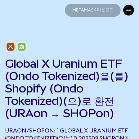
METAMASK 다운로드
METAMASK 다운로드
Global X Uranium ETF
(Ondo Tokenized)을(를)
Shopify (Ondo
Tokenized)(으)로 환전
(URAon → SHOPon)
URAON/SHOPON: 1 GLOBAL X URANIUM ETF
(ONDO TOKENIZED)은(는) 0.302203 SHOPON에