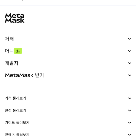
MetaMask 사이트 바닥글
거래
스왑
머니
신규
예측 시장
신규
매수
개발자
무기한 선물
신규
카드
문서 보기
MetaMask 받기
실물자산
mUSD
신규
대시보드
Transaction Shield
수익 창출
Smart Accounts Kit
에이전트 지갑
신규
가격 둘러보기
임베디드 지갑
Snaps
비트코인 가격
환전 둘러보기
MetaMask Connect
이더리움 가격
보상
신규
BTC를 USD로 환전
솔라나 가격
가이드 둘러보기
Snaps
보안
ETH를 USD로 환전
BTC 매수
시바이누 가격
USDT를 INR로 환전
콘텐츠 둘러보기
웹3 서비스