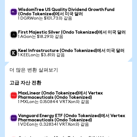
WisdomTree US Quality Dividend Growth Fund
(Ondo Tokenized)에서 미국 달러
1 DGRWon는 $101.73와 같음
First Majestic Silver (Ondo Tokenized)에서 미국 달러
1 AGon는 $18.29와 같음
Keel Infrastructure (Ondo Tokenized)에서 미국 달러
1 KEELon는 $3.81와 같음
더 많은 변환 살펴보기
고급 자산 전환
MaxLinear (Ondo Tokenized)에서 Vertex
Pharmaceuticals (Ondo Tokenized)
1 MXLon는 0.150844 VRTXon와 같음
Vanguard Energy ETF (Ondo Tokenized)에서 Vertex
Pharmaceuticals (Ondo Tokenized)
1 VDEon는 0.328341 VRTXon와 같음