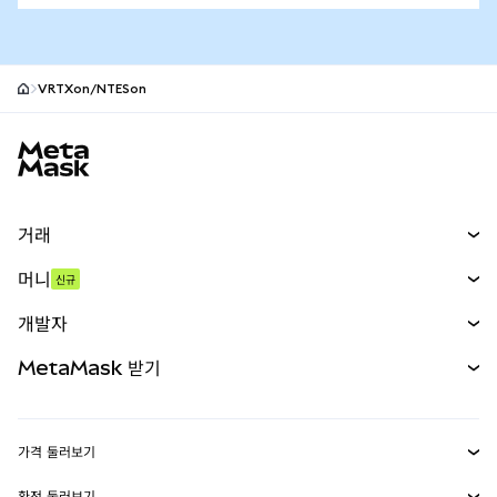
VRTXon/NTESon
MetaMask 사이트 바닥글
거래
스왑
머니
신규
예측 시장
신규
매수
개발자
무기한 선물
신규
카드
문서 보기
MetaMask 받기
실물자산
mUSD
신규
대시보드
Transaction Shield
수익 창출
Smart Accounts Kit
에이전트 지갑
신규
가격 둘러보기
임베디드 지갑
Snaps
비트코인 가격
환전 둘러보기