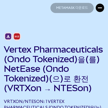
METAMASK 다운로드
METAMASK 다운로드
Vertex Pharmaceuticals
(Ondo Tokenized)을(를)
NetEase (Ondo
Tokenized)(으)로 환전
(VRTXon → NTESon)
VRTXON/NTESON: 1 VERTEX
PHARMACEUTICALS (ONDO TOKENIZED)은(는)