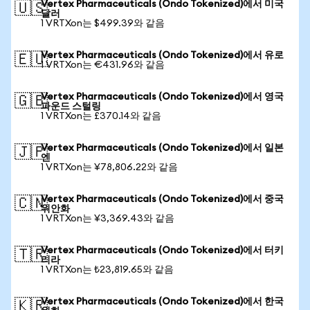
Vertex Pharmaceuticals (Ondo Tokenized)에서 미국
🇺🇸
달러
1 VRTXon는 $499.39와 같음
Vertex Pharmaceuticals (Ondo Tokenized)에서 유로
🇪🇺
1 VRTXon는 €431.96와 같음
Vertex Pharmaceuticals (Ondo Tokenized)에서 영국
🇬🇧
파운드 스털링
1 VRTXon는 £370.14와 같음
Vertex Pharmaceuticals (Ondo Tokenized)에서 일본
🇯🇵
엔
1 VRTXon는 ¥78,806.22와 같음
Vertex Pharmaceuticals (Ondo Tokenized)에서 중국
🇨🇳
위안화
1 VRTXon는 ¥3,369.43와 같음
Vertex Pharmaceuticals (Ondo Tokenized)에서 터키
🇹🇷
리라
1 VRTXon는 ₺23,819.65와 같음
Vertex Pharmaceuticals (Ondo Tokenized)에서 한국
🇰🇷