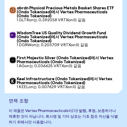
abrdn Physical Precious Metals Basket Shares ETF
(Ondo Tokenized)에서 Vertex Pharmaceuticals
(Ondo Tokenized)
1 GLTRon는 0.392038 VRTXon와 같음
WisdomTree US Quality Dividend Growth Fund
(Ondo Tokenized)에서 Vertex Pharmaceuticals
(Ondo Tokenized)
1 DGRWon는 0.203709 VRTXon와 같음
First Majestic Silver (Ondo Tokenized)에서 Vertex
Pharmaceuticals (Ondo Tokenized)
1 AGon는 0.036625 VRTXon와 같음
Keel Infrastructure (Ondo Tokenized)에서 Vertex
Pharmaceuticals (Ondo Tokenized)
1 KEELon는 0.007629 VRTXon와 같음
면책 조항
이 제품은 Vertex Pharmaceuticals이(가) 발행, 후원, 보증하거나
제휴한 것이 아닙니다. 회사명 및 기타 상표는 기초 참조 자산을 식별
하기 위해서만 사용됩니다.