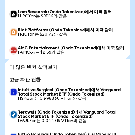
Lam Research (Ondo Tokenized)에서 미국 달러
1 LRCXon는 $311.16와 같음
Riot Platforms (Ondo Tokenized)에서 미국 달러
1 RIOTon는 $20.72와 같음
AMC Entertainment (Ondo Tokenized)에서 미국 달러
1 AMCon는 $2.58와 같음
더 많은 변환 살펴보기
고급 자산 전환
Intuitive Surgical (Ondo Tokenized)에서 Vanguard
Total Stock Market ETF (Ondo Tokenized)
1 ISRGon는 0.995360 VTIon와 같음
Terawulf (Ondo Tokenized)에서 Vanguard Total
Stock Market ETF (Ondo Tokenized)
1 WULFon는 0.044815 VTIon와 같음
BitGo Holdings (Ondo Tokenized)에서 Vanguard