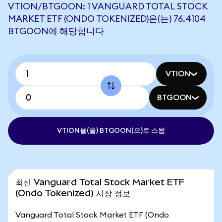
VTION/BTGOON: 1 VANGUARD TOTAL STOCK
MARKET ETF (ONDO TOKENIZED)은(는) 76.4104
BTGOON에 해당합니다
VTION
BTGOON
VTION을(를) BTGOON(으)로 스왑
최신 Vanguard Total Stock Market ETF
(Ondo Tokenized) 시장 정보
Vanguard Total Stock Market ETF (Ondo