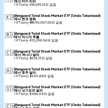
에서 터키 리라
1 VTIon는 ₺18,295.13와 같음
Vanguard Total Stock Market ETF (Ondo Tokenized)
🇰🇷
에서 한국 원화
1 VTIon는 ₩540,007.05와 같음
Vanguard Total Stock Market ETF (Ondo Tokenized)
🇷🇺
에서 러시아 루블
1 VTIon는 ₽31,298.36와 같음
Vanguard Total Stock Market ETF (Ondo Tokenized)
🇨🇦
에서 캐나다 달러
1 VTIon는 $535.13와 같음
Vanguard Total Stock Market ETF (Ondo Tokenized)
🇦🇺
에서 호주 달러
1 VTIon는 $543.68와 같음
Vanguard Total Stock Market ETF (Ondo Tokenized)
🇸🇬
에서 싱가포르 달러
1 VTIon는 $486.94와 같음
Vanguard Total Stock Market ETF (Ondo Tokenized)
🇨🇭