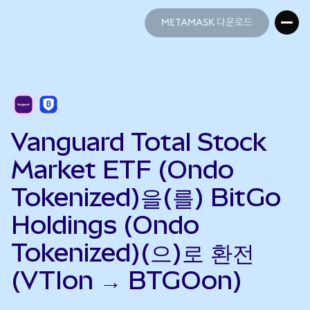
METAMASK 다운로드
METAMASK 다운로드
Vanguard Total Stock
Market ETF (Ondo
Tokenized)을(를) BitGo
Holdings (Ondo
Tokenized)(으)로 환전
(VTIon → BTGOon)