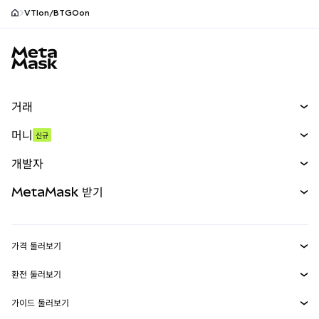
VTIon/BTGOon
MetaMask 사이트 바닥글
거래
스왑
머니
신규
예측 시장
신규
매수
개발자
무기한 선물
신규
카드
문서 보기
MetaMask 받기
실물자산
mUSD
신규
대시보드
Transaction Shield
수익 창출
Smart Accounts Kit
에이전트 지갑
신규
가격 둘러보기
임베디드 지갑
Snaps
비트코인 가격
환전 둘러보기
MetaMask Connect
이더리움 가격
보상
신규
BTC를 USD로 환전
솔라나 가격
가이드 둘러보기
Snaps
보안
ETH를 USD로 환전
BTC 매수