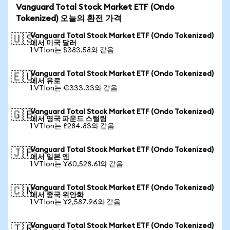
Vanguard Total Stock Market ETF (Ondo
Tokenized) 오늘의 환전 가격
Vanguard Total Stock Market ETF (Ondo Tokenized)
🇺🇸
에서 미국 달러
1 VTIon는 $383.58와 같음
Vanguard Total Stock Market ETF (Ondo Tokenized)
🇪🇺
에서 유로
1 VTIon는 €333.33와 같음
Vanguard Total Stock Market ETF (Ondo Tokenized)
🇬🇧
에서 영국 파운드 스털링
1 VTIon는 £284.83와 같음
Vanguard Total Stock Market ETF (Ondo Tokenized)
🇯🇵
에서 일본 엔
1 VTIon는 ¥60,528.61와 같음
Vanguard Total Stock Market ETF (Ondo Tokenized)
🇨🇳
에서 중국 위안화
1 VTIon는 ¥2,587.96와 같음
Vanguard Total Stock Market ETF (Ondo Tokenized)
🇹🇷